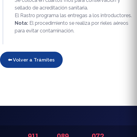
Se coloca en cuartos fríos para conservación y
sellado de acreditación sanitaria.
El Rastro programa las entregas a los introductores.
Nota:
El procedimiento se realiza por rieles aéreos
para evitar contaminación.
⬅ Volver a Trámites
911
089
072