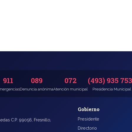
911
089
072
(493) 935 75
mergencias
Denuncia anónima
Atención municipal
Presidencia Municipal
Gobierno
Presidente
edas C.P. 99056, Fresnillo,
Directorio