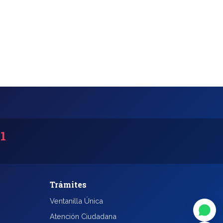
31
◐
A+
Trámites
Ventanilla Única
↔
U̲
Atención Ciudadana