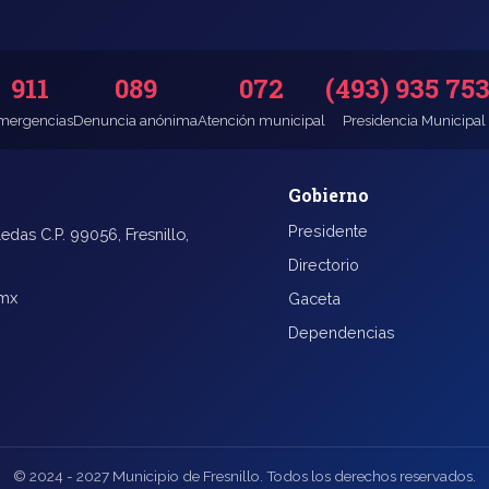
911
089
072
(493) 935 75
mergencias
Denuncia anónima
Atención municipal
Presidencia Municipal
Gobierno
Presidente
edas C.P. 99056, Fresnillo,
Directorio
.mx
Gaceta
Dependencias
© 2024 - 2027 Municipio de Fresnillo. Todos los derechos reservados.