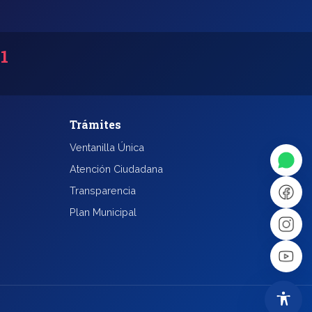
31
◐
A+
Trámites
Ventanilla Única
↔
U̲
Atención Ciudadana
Transparencia
Plan Municipal
Dx
❙❙