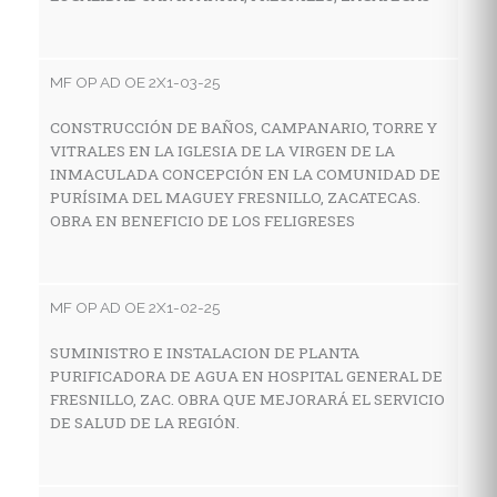
E
Z
MF OP AD OE 2X1-03-25
CONSTRUCCIÓN DE BAÑOS, CAMPANARIO, TORRE Y
MF
VITRALES EN LA IGLESIA DE LA VIRGEN DE LA
INMACULADA CONCEPCIÓN EN LA COMUNIDAD DE
A
PURÍSIMA DEL MAGUEY FRESNILLO, ZACATECAS.
E
OBRA EN BENEFICIO DE LOS FELIGRESES
N
MF OP AD OE 2X1-02-25
MF
SUMINISTRO E INSTALACION DE PLANTA
A
PURIFICADORA DE AGUA EN HOSPITAL GENERAL DE
C
FRESNILLO, ZAC. OBRA QUE MEJORARÁ EL SERVICIO
DE SALUD DE LA REGIÓN.
MF