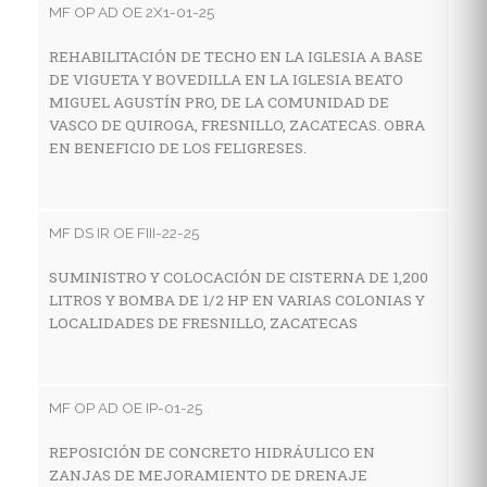
MF OP AD OE 2X1-01-25
A
C
REHABILITACIÓN DE TECHO EN LA IGLESIA A BASE
F
DE VIGUETA Y BOVEDILLA EN LA IGLESIA BEATO
MIGUEL AGUSTÍN PRO, DE LA COMUNIDAD DE
VASCO DE QUIROGA, FRESNILLO, ZACATECAS. OBRA
EN BENEFICIO DE LOS FELIGRESES.
MF
A
C
MF DS IR OE FIII-22-25
SUMINISTRO Y COLOCACIÓN DE CISTERNA DE 1,200
LITROS Y BOMBA DE 1/2 HP EN VARIAS COLONIAS Y
MF
LOCALIDADES DE FRESNILLO, ZACATECAS
R
F
MF OP AD OE IP-01-25
REPOSICIÓN DE CONCRETO HIDRÁULICO EN
MF
ZANJAS DE MEJORAMIENTO DE DRENAJE