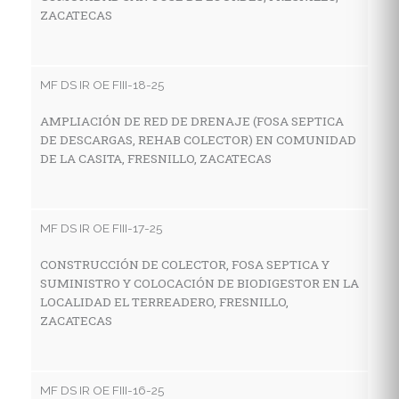
ZACATECAS
MF
R
G
MF DS IR OE FIII-18-25
V
AMPLIACIÓN DE RED DE DRENAJE (FOSA SEPTICA
DE DESCARGAS, REHAB COLECTOR) EN COMUNIDAD
DE LA CASITA, FRESNILLO, ZACATECAS
MF
C
H
MF DS IR OE FIII-17-25
L
CONSTRUCCIÓN DE COLECTOR, FOSA SEPTICA Y
SUMINISTRO Y COLOCACIÓN DE BIODIGESTOR EN LA
LOCALIDAD EL TERREADERO, FRESNILLO,
MF
ZACATECAS
C
H
C
MF DS IR OE FIII-16-25