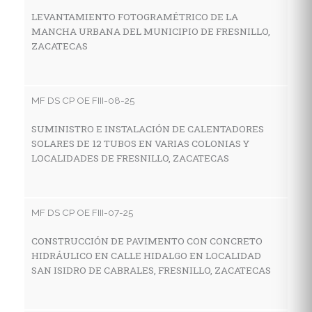
Z
LEVANTAMIENTO FOTOGRAMÉTRICO DE LA
MANCHA URBANA DEL MUNICIPIO DE FRESNILLO,
ZACATECAS
MF
C
MF DS CP OE FIII-08-25
A
M
SUMINISTRO E INSTALACIÓN DE CALENTADORES
SOLARES DE 12 TUBOS EN VARIAS COLONIAS Y
LOCALIDADES DE FRESNILLO, ZACATECAS
MF
C
MF DS CP OE FIII-07-25
D
A
CONSTRUCCIÓN DE PAVIMENTO CON CONCRETO
HIDRÁULICO EN CALLE HIDALGO EN LOCALIDAD
SAN ISIDRO DE CABRALES, FRESNILLO, ZACATECAS
MF