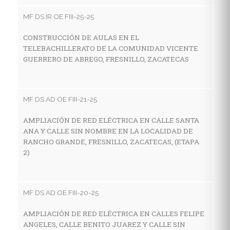
V
MF DS IR OE FIII-25-25
LA
F
CONSTRUCCIÓN DE AULAS EN EL
TELEBACHILLERATO DE LA COMUNIDAD VICENTE
GUERRERO DE ABREGO, FRESNILLO, ZACATECAS
MF
C
MF DS AD OE FIII-21-25
I
E
AMPLIACIÓN DE RED ELÉCTRICA EN CALLE SANTA
L
ANA Y CALLE SIN NOMBRE EN LA LOCALIDAD DE
Z
RANCHO GRANDE, FRESNILLO, ZACATECAS, (ETAPA
2)
MF
MF DS AD OE FIII-20-25
C
I
AMPLIACIÓN DE RED ELÉCTRICA EN CALLES FELIPE
E
ANGELES, CALLE BENITO JUAREZ Y CALLE SIN
LO