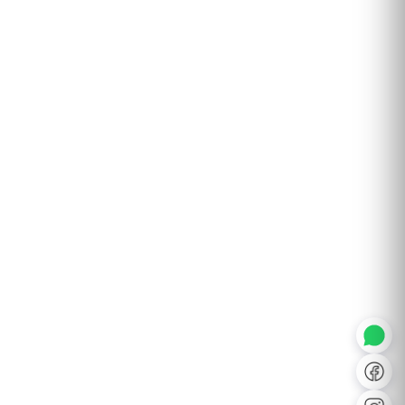
◐
A+
↔
U̲
Dx
❙❙