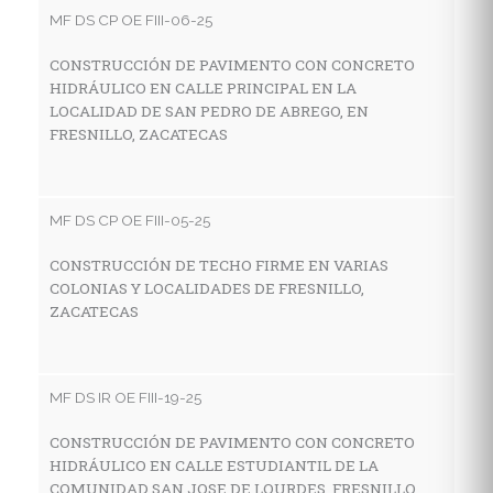
C
MF DS CP OE FIII-06-25
D
S
CONSTRUCCIÓN DE PAVIMENTO CON CONCRETO
HIDRÁULICO EN CALLE PRINCIPAL EN LA
LOCALIDAD DE SAN PEDRO DE ABREGO, EN
FRESNILLO, ZACATECAS
MF
R
G
MF DS CP OE FIII-05-25
L
F
CONSTRUCCIÓN DE TECHO FIRME EN VARIAS
COLONIAS Y LOCALIDADES DE FRESNILLO,
ZACATECAS
MF
C
MF DS IR OE FIII-19-25
H
L
CONSTRUCCIÓN DE PAVIMENTO CON CONCRETO
HIDRÁULICO EN CALLE ESTUDIANTIL DE LA
COMUNIDAD SAN JOSE DE LOURDES, FRESNILLO,