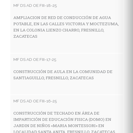
MF DS AD OE FIII-18-25
AMPLIACION DE RED DE CONDUCCIÓN DE AGUA
MF
POTABLE, EN LAS CALLES VICTORIA Y MOCTEZUMA,
EN LA COLONIA LIENZO CHARRO, FRESNILLO,
C
ZACATECAS
I
E
M
Z
MF DS AD OE FIII-17-25
CONSTRUCCIÓN DE AULA EN LA COMUNIDAD DE
SANTIAGUILLO, FRESNILLO, ZACATECAS
MF
C
H
MF DS AD OE FIII-16-25
C
CONSTRUCCIÓN DE TECHADO EN ÁREA DE
IMPARTICIÓN DE EDUCACIÓN FISICA (DOMO) EN
JARDIN DE NIÑOS «MARIA MONTESSORI» EN
MF
LOCALIDAD SANTA ANITA, FRESNILLO, ZACATECAS