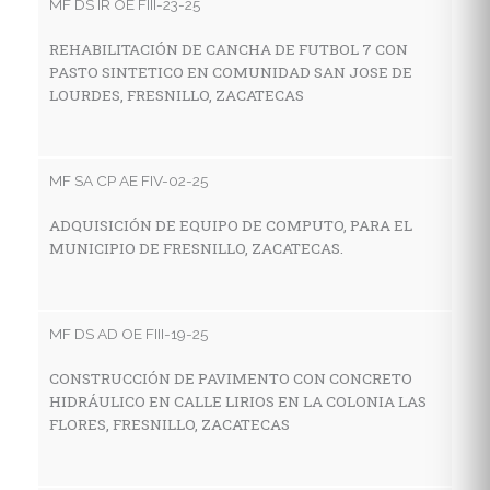
MF DS IR OE FIII-23-25
MF
REHABILITACIÓN DE CANCHA DE FUTBOL 7 CON
PASTO SINTETICO EN COMUNIDAD SAN JOSE DE
C
LOURDES, FRESNILLO, ZACATECAS
I
A
MF SA CP AE FIV-02-25
MF
ADQUISICIÓN DE EQUIPO DE COMPUTO, PARA EL
MUNICIPIO DE FRESNILLO, ZACATECAS.
C
D
Z
MF DS AD OE FIII-19-25
CONSTRUCCIÓN DE PAVIMENTO CON CONCRETO
MF
HIDRÁULICO EN CALLE LIRIOS EN LA COLONIA LAS
FLORES, FRESNILLO, ZACATECAS
C
C
I