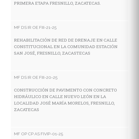
PRIMERA ETAPA FRESNILLO, ZACATECAS.
C
H
D
Z
MF DS IR OE FIII-21-25
REHABILITACIÓN DE RED DE DRENAJE EN CALLE
CONSTITUCIONAL EN LA COMUNIDAD ESTACIÓN
M
SAN JOSÉ, FRESNILLO, ZACASTECAS
P
S
P
MF DS IR OE FIII-20-25
Ø
AC
CONSTRUCCIÓN DE PAVIMENTO CON CONCRETO
HIDRÁULICO EN CALLE NUEVO LEÓN EN LA
LOCALIDAD JOSÉ MARÍA MORELOS, FRESNILLO,
ZACATECAS
MF
P
C
MF OP CP AS FIVIP-01-25
C