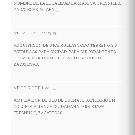
NOMBRE DE LA LOCALIDAD LA MASECA, FRESNILLO,
Z
ZACATECAS, (ETAPA 1)
MF
MF SA CP AE FIV-03-25
C
ADQUISICIÓN DE 5 PATRULLAS TODO TERRENO Y 5
I
PATRULLAS PARA CIUDAD, PARA MEJORAMIENTO
E
DE LA SEGURIDAD PÚBLICA EN FRESNILLO,
M
ZACATECAS.
Z
MF DS IR OE FIII-24-25
MF
AMPLIACIÓN DE RED DE DRENAJE SANITARIO EN
C
COLONIA ALIANZA CIUDADANA 1ERA ETAPA,
I
FRESNILLO, ZACATECAS.
E
L