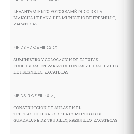
LEVANTAMIENTO FOTOGRAMÉTRICO DE LA
C
MANCHA URBANA DEL MUNICIPIO DE FRESNILLO,
T
ZACATECAS.
S
MF DS AD OE FIII-22-25
MF
SUMINISTRO Y COLOCACION DE ESTUFAS
C
ECOLOGICAS EN VARIAS COLONIAS Y LOCALIDADES
A
DE FRESNILLO, ZACATECAS
C
F
MF DS IR OE FIII-26-25
MF
CONSTRUCCION DE AULAS EN EL
TELEBACHILLERATO DE LA COMUNIDAD DE
M
GUADALUPE DE TRUJILLO, FRESNILLO, ZACATECAS
G
M
D