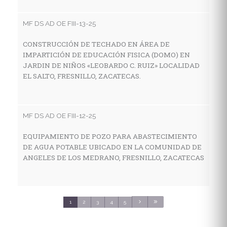
I
E
MF DS AD OE FIII-13-25
E
S
CONSTRUCCIÓN DE TECHADO EN ÁREA DE
IMPARTICIÓN DE EDUCACIÓN FISICA (DOMO) EN
JARDIN DE NIÑOS «LEOBARDO C. RUIZ» LOCALIDAD
EL SALTO, FRESNILLO, ZACATECAS.
MF
C
E
MF DS AD OE FIII-12-25
C
S
EQUIPAMIENTO DE POZO PARA ABASTECIMIENTO
DE AGUA POTABLE UBICADO EN LA COMUNIDAD DE
ANGELES DE LOS MEDRANO, FRESNILLO, ZACATECAS
MF
C
S
1
2
3
4
5
3
C