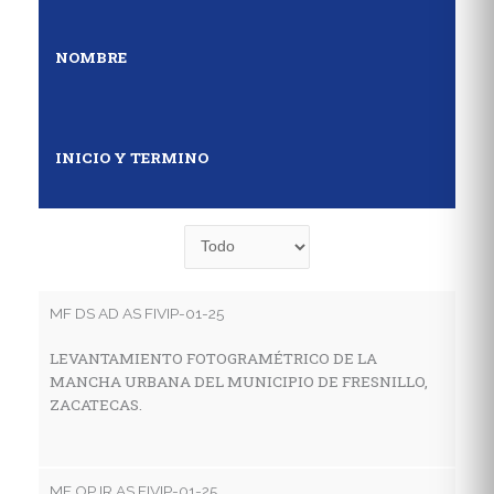
NOMBRE
INICIO Y TERMINO
MF DS AD AS FIVIP-01-25
MF
LEVANTAMIENTO FOTOGRAMÉTRICO DE LA
E
MANCHA URBANA DEL MUNICIPIO DE FRESNILLO,
D
ZACATECAS.
S
MF OP IR AS FIVIP-01-25
MF