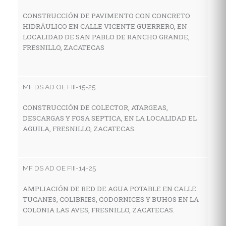
CONSTRUCCIÓN DE PAVIMENTO CON CONCRETO
HIDRÁULICO EN CALLE VICENTE GUERRERO, EN
MF
LOCALIDAD DE SAN PABLO DE RANCHO GRANDE,
FRESNILLO, ZACATECAS
C
A
C
F
MF DS AD OE FIII-15-25
CONSTRUCCIÓN DE COLECTOR, ATARGEAS,
DESCARGAS Y FOSA SEPTICA, EN LA LOCALIDAD EL
MF
AGUILA, FRESNILLO, ZACATECAS.
R
P
G
MF DS AD OE FIII-14-25
AMPLIACIÓN DE RED DE AGUA POTABLE EN CALLE
TUCANES, COLIBRIES, CODORNICES Y BUHOS EN LA
MF
COLONIA LAS AVES, FRESNILLO, ZACATECAS.
C