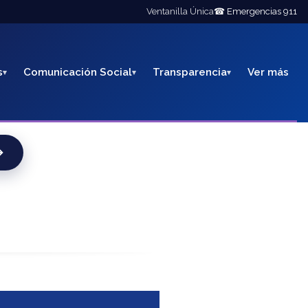
Ventanilla Única
☎ Emergencias 911
s
Comunicación Social
Transparencia
Ver más
→