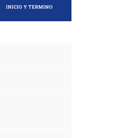
INICIO Y TERMINO
MF DS AD OE FIII-11-25
MF DS AD OE FIII-10-25
MF DS IR OE FIII-15-25