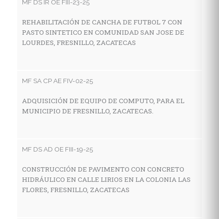
MF DS IR OE FIII-23-25
MF
REHABILITACIÓN DE CANCHA DE FUTBOL 7 CON
PASTO SINTETICO EN COMUNIDAD SAN JOSE DE
C
LOURDES, FRESNILLO, ZACATECAS
I
A
MF SA CP AE FIV-02-25
MF
ADQUISICIÓN DE EQUIPO DE COMPUTO, PARA EL
MUNICIPIO DE FRESNILLO, ZACATECAS.
C
D
Z
MF DS AD OE FIII-19-25
CONSTRUCCIÓN DE PAVIMENTO CON CONCRETO
MF
HIDRÁULICO EN CALLE LIRIOS EN LA COLONIA LAS
FLORES, FRESNILLO, ZACATECAS
C
C
I