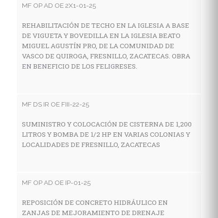
MF OP AD OE 2X1-01-25
A
C
REHABILITACIÓN DE TECHO EN LA IGLESIA A BASE
F
DE VIGUETA Y BOVEDILLA EN LA IGLESIA BEATO
MIGUEL AGUSTÍN PRO, DE LA COMUNIDAD DE
VASCO DE QUIROGA, FRESNILLO, ZACATECAS. OBRA
EN BENEFICIO DE LOS FELIGRESES.
MF
A
C
MF DS IR OE FIII-22-25
SUMINISTRO Y COLOCACIÓN DE CISTERNA DE 1,200
LITROS Y BOMBA DE 1/2 HP EN VARIAS COLONIAS Y
MF
LOCALIDADES DE FRESNILLO, ZACATECAS
R
F
MF OP AD OE IP-01-25
REPOSICIÓN DE CONCRETO HIDRÁULICO EN
MF
ZANJAS DE MEJORAMIENTO DE DRENAJE