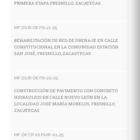
PRIMERA ETAPA FRESNILLO, ZACATECAS.
C
H
D
Z
MF DS IR OE FIII-21-25
REHABILITACIÓN DE RED DE DRENAJE EN CALLE
CONSTITUCIONAL EN LA COMUNIDAD ESTACIÓN
M
SAN JOSÉ, FRESNILLO, ZACASTECAS
P
S
P
MF DS IR OE FIII-20-25
Ø
AC
CONSTRUCCIÓN DE PAVIMENTO CON CONCRETO
HIDRÁULICO EN CALLE NUEVO LEÓN EN LA
LOCALIDAD JOSÉ MARÍA MORELOS, FRESNILLO,
ZACATECAS
MF
P
C
MF OP CP AS FIVIP-01-25
C