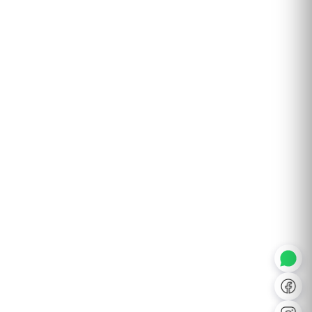
◐
A+
↔
U̲
Dx
❙❙