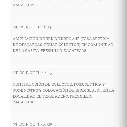
ZACATECAS
MF
R
G
MF DS IR OE FIII-18-25
V
AMPLIACIÓN DE RED DE DRENAJE (FOSA SEPTICA
DE DESCARGAS, REHAB COLECTOR) EN COMUNIDAD
DE LA CASITA, FRESNILLO, ZACATECAS
MF
C
H
MF DS IR OE FIII-17-25
L
CONSTRUCCIÓN DE COLECTOR, FOSA SEPTICA Y
SUMINISTRO Y COLOCACIÓN DE BIODIGESTOR EN LA
LOCALIDAD EL TERREADERO, FRESNILLO,
MF
ZACATECAS
C
H
C
MF DS IR OE FIII-16-25