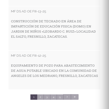
I
E
MF DS AD OE FIII-13-25
E
S
CONSTRUCCIÓN DE TECHADO EN ÁREA DE
IMPARTICIÓN DE EDUCACIÓN FISICA (DOMO) EN
JARDIN DE NIÑOS «LEOBARDO C. RUIZ» LOCALIDAD
EL SALTO, FRESNILLO, ZACATECAS.
MF
C
E
MF DS AD OE FIII-12-25
C
S
EQUIPAMIENTO DE POZO PARA ABASTECIMIENTO
DE AGUA POTABLE UBICADO EN LA COMUNIDAD DE
ANGELES DE LOS MEDRANO, FRESNILLO, ZACATECAS
MF
C
S
1
2
3
4
5
3
C