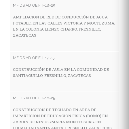
MF DS AD OE FIII-18-25
AMPLIACION DE RED DE CONDUCCIÓN DE AGUA
MF
POTABLE, EN LAS CALLES VICTORIA Y MOCTEZUMA,
EN LA COLONIA LIENZO CHARRO, FRESNILLO,
C
ZACATECAS
I
E
M
Z
MF DS AD OE FIII-17-25
CONSTRUCCIÓN DE AULA EN LA COMUNIDAD DE
SANTIAGUILLO, FRESNILLO, ZACATECAS
MF
C
H
MF DS AD OE FIII-16-25
C
CONSTRUCCIÓN DE TECHADO EN ÁREA DE
IMPARTICIÓN DE EDUCACIÓN FISICA (DOMO) EN
JARDIN DE NIÑOS «MARIA MONTESSORI» EN
MF
LOCALIDAD SANTA ANITA, FRESNILLO, ZACATECAS