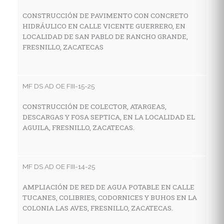
CONSTRUCCIÓN DE PAVIMENTO CON CONCRETO
HIDRÁULICO EN CALLE VICENTE GUERRERO, EN
MF
LOCALIDAD DE SAN PABLO DE RANCHO GRANDE,
FRESNILLO, ZACATECAS
C
A
C
F
MF DS AD OE FIII-15-25
CONSTRUCCIÓN DE COLECTOR, ATARGEAS,
DESCARGAS Y FOSA SEPTICA, EN LA LOCALIDAD EL
MF
AGUILA, FRESNILLO, ZACATECAS.
R
P
G
MF DS AD OE FIII-14-25
AMPLIACIÓN DE RED DE AGUA POTABLE EN CALLE
TUCANES, COLIBRIES, CODORNICES Y BUHOS EN LA
MF
COLONIA LAS AVES, FRESNILLO, ZACATECAS.
C