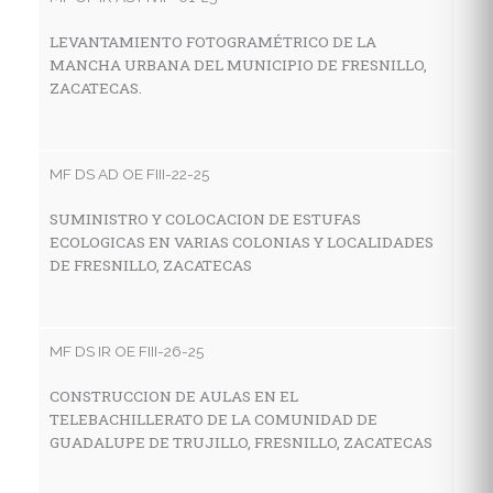
LEVANTAMIENTO FOTOGRAMÉTRICO DE LA
C
MANCHA URBANA DEL MUNICIPIO DE FRESNILLO,
T
ZACATECAS.
S
MF DS AD OE FIII-22-25
MF
SUMINISTRO Y COLOCACION DE ESTUFAS
C
ECOLOGICAS EN VARIAS COLONIAS Y LOCALIDADES
A
DE FRESNILLO, ZACATECAS
C
F
MF DS IR OE FIII-26-25
MF
CONSTRUCCION DE AULAS EN EL
TELEBACHILLERATO DE LA COMUNIDAD DE
M
GUADALUPE DE TRUJILLO, FRESNILLO, ZACATECAS
G
M
D