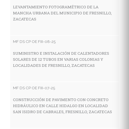
Z
LEVANTAMIENTO FOTOGRAMÉTRICO DE LA
MANCHA URBANA DEL MUNICIPIO DE FRESNILLO,
ZACATECAS
MF
C
MF DS CP OE FIII-08-25
A
M
SUMINISTRO E INSTALACIÓN DE CALENTADORES
SOLARES DE 12 TUBOS EN VARIAS COLONIAS Y
LOCALIDADES DE FRESNILLO, ZACATECAS
MF
C
MF DS CP OE FIII-07-25
D
A
CONSTRUCCIÓN DE PAVIMENTO CON CONCRETO
HIDRÁULICO EN CALLE HIDALGO EN LOCALIDAD
SAN ISIDRO DE CABRALES, FRESNILLO, ZACATECAS
MF