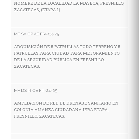
NOMBRE DE LA LOCALIDAD LA MASECA, FRESNILLO,
Z
ZACATECAS, (ETAPA 1)
MF
MF SA CP AE FIV-03-25
C
ADQUISICIÓN DE 5 PATRULLAS TODO TERRENO Y 5
I
PATRULLAS PARA CIUDAD, PARA MEJORAMIENTO
E
DE LA SEGURIDAD PÚBLICA EN FRESNILLO,
M
ZACATECAS.
Z
MF DS IR OE FIII-24-25
MF
AMPLIACIÓN DE RED DE DRENAJE SANITARIO EN
C
COLONIA ALIANZA CIUDADANA 1ERA ETAPA,
I
FRESNILLO, ZACATECAS.
E
L