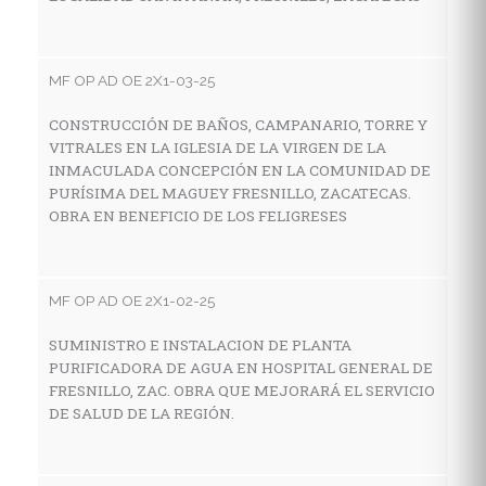
E
Z
MF OP AD OE 2X1-03-25
CONSTRUCCIÓN DE BAÑOS, CAMPANARIO, TORRE Y
MF
VITRALES EN LA IGLESIA DE LA VIRGEN DE LA
INMACULADA CONCEPCIÓN EN LA COMUNIDAD DE
A
PURÍSIMA DEL MAGUEY FRESNILLO, ZACATECAS.
E
OBRA EN BENEFICIO DE LOS FELIGRESES
N
MF OP AD OE 2X1-02-25
MF
SUMINISTRO E INSTALACION DE PLANTA
A
PURIFICADORA DE AGUA EN HOSPITAL GENERAL DE
C
FRESNILLO, ZAC. OBRA QUE MEJORARÁ EL SERVICIO
DE SALUD DE LA REGIÓN.
MF