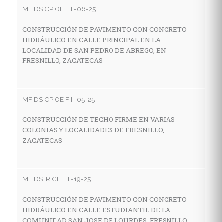
C
MF DS CP OE FIII-06-25
D
S
CONSTRUCCIÓN DE PAVIMENTO CON CONCRETO
HIDRÁULICO EN CALLE PRINCIPAL EN LA
LOCALIDAD DE SAN PEDRO DE ABREGO, EN
FRESNILLO, ZACATECAS
MF
R
G
MF DS CP OE FIII-05-25
L
F
CONSTRUCCIÓN DE TECHO FIRME EN VARIAS
COLONIAS Y LOCALIDADES DE FRESNILLO,
ZACATECAS
MF
C
MF DS IR OE FIII-19-25
H
L
CONSTRUCCIÓN DE PAVIMENTO CON CONCRETO
HIDRÁULICO EN CALLE ESTUDIANTIL DE LA
COMUNIDAD SAN JOSE DE LOURDES, FRESNILLO,