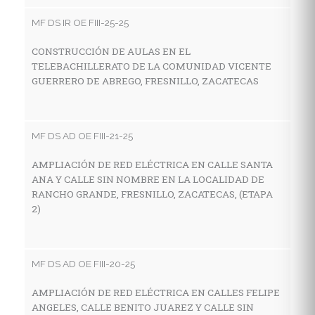
V
MF DS IR OE FIII-25-25
LA
F
CONSTRUCCIÓN DE AULAS EN EL
TELEBACHILLERATO DE LA COMUNIDAD VICENTE
GUERRERO DE ABREGO, FRESNILLO, ZACATECAS
MF
C
MF DS AD OE FIII-21-25
I
E
AMPLIACIÓN DE RED ELÉCTRICA EN CALLE SANTA
L
ANA Y CALLE SIN NOMBRE EN LA LOCALIDAD DE
Z
RANCHO GRANDE, FRESNILLO, ZACATECAS, (ETAPA
2)
MF
MF DS AD OE FIII-20-25
C
I
AMPLIACIÓN DE RED ELÉCTRICA EN CALLES FELIPE
E
ANGELES, CALLE BENITO JUAREZ Y CALLE SIN
LO