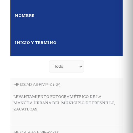
NOMBRE
INICIO Y TERMINO
MF DS AD AS FIVIP-01-25
MF
LEVANTAMIENTO FOTOGRAMÉTRICO DE LA
E
MANCHA URBANA DEL MUNICIPIO DE FRESNILLO,
D
ZACATECAS.
S
MF OP IR AS FIVIP-01-25
MF