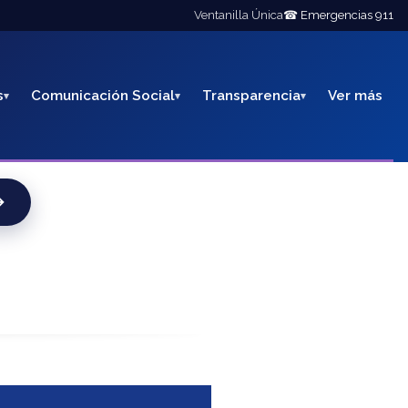
Ventanilla Única
☎ Emergencias 911
s
Comunicación Social
Transparencia
Ver más
→