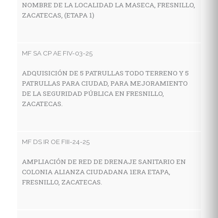
NOMBRE DE LA LOCALIDAD LA MASECA, FRESNILLO,
Z
ZACATECAS, (ETAPA 1)
MF
MF SA CP AE FIV-03-25
C
ADQUISICIÓN DE 5 PATRULLAS TODO TERRENO Y 5
I
PATRULLAS PARA CIUDAD, PARA MEJORAMIENTO
E
DE LA SEGURIDAD PÚBLICA EN FRESNILLO,
M
ZACATECAS.
Z
MF DS IR OE FIII-24-25
MF
AMPLIACIÓN DE RED DE DRENAJE SANITARIO EN
C
COLONIA ALIANZA CIUDADANA 1ERA ETAPA,
I
FRESNILLO, ZACATECAS.
E
L