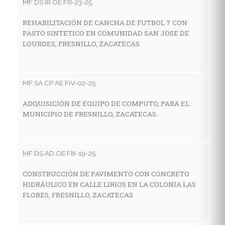
MF DS IR OE FIII-23-25
MF
REHABILITACIÓN DE CANCHA DE FUTBOL 7 CON
PASTO SINTETICO EN COMUNIDAD SAN JOSE DE
C
LOURDES, FRESNILLO, ZACATECAS
I
A
MF SA CP AE FIV-02-25
MF
ADQUISICIÓN DE EQUIPO DE COMPUTO, PARA EL
MUNICIPIO DE FRESNILLO, ZACATECAS.
C
D
Z
MF DS AD OE FIII-19-25
CONSTRUCCIÓN DE PAVIMENTO CON CONCRETO
MF
HIDRÁULICO EN CALLE LIRIOS EN LA COLONIA LAS
FLORES, FRESNILLO, ZACATECAS
C
C
I