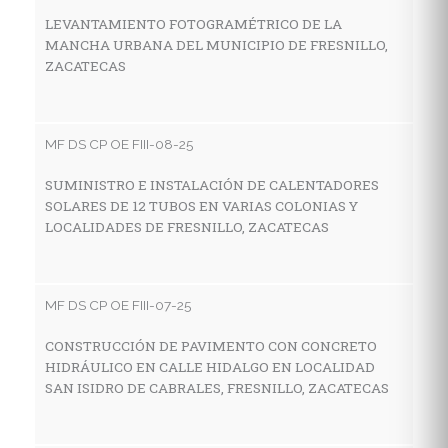
Z
LEVANTAMIENTO FOTOGRAMÉTRICO DE LA
MANCHA URBANA DEL MUNICIPIO DE FRESNILLO,
ZACATECAS
MF
C
MF DS CP OE FIII-08-25
A
M
SUMINISTRO E INSTALACIÓN DE CALENTADORES
SOLARES DE 12 TUBOS EN VARIAS COLONIAS Y
LOCALIDADES DE FRESNILLO, ZACATECAS
MF
C
MF DS CP OE FIII-07-25
D
A
CONSTRUCCIÓN DE PAVIMENTO CON CONCRETO
HIDRÁULICO EN CALLE HIDALGO EN LOCALIDAD
SAN ISIDRO DE CABRALES, FRESNILLO, ZACATECAS
MF