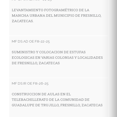
LEVANTAMIENTO FOTOGRAMÉTRICO DE LA
C
MANCHA URBANA DEL MUNICIPIO DE FRESNILLO,
T
ZACATECAS.
S
MF DS AD OE FIII-22-25
MF
SUMINISTRO Y COLOCACION DE ESTUFAS
C
ECOLOGICAS EN VARIAS COLONIAS Y LOCALIDADES
A
DE FRESNILLO, ZACATECAS
C
F
MF DS IR OE FIII-26-25
MF
CONSTRUCCION DE AULAS EN EL
TELEBACHILLERATO DE LA COMUNIDAD DE
M
GUADALUPE DE TRUJILLO, FRESNILLO, ZACATECAS
G
M
D