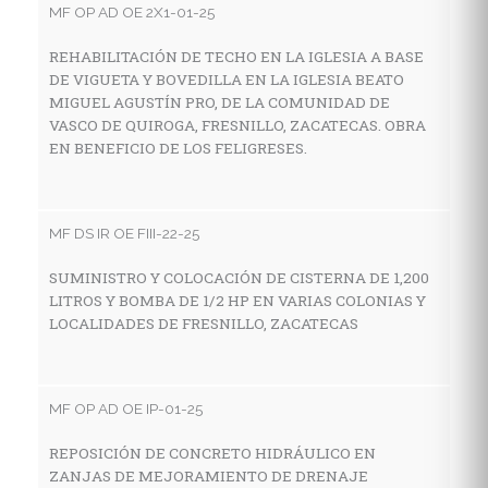
MF OP AD OE 2X1-01-25
A
C
REHABILITACIÓN DE TECHO EN LA IGLESIA A BASE
F
DE VIGUETA Y BOVEDILLA EN LA IGLESIA BEATO
MIGUEL AGUSTÍN PRO, DE LA COMUNIDAD DE
VASCO DE QUIROGA, FRESNILLO, ZACATECAS. OBRA
EN BENEFICIO DE LOS FELIGRESES.
MF
A
C
MF DS IR OE FIII-22-25
SUMINISTRO Y COLOCACIÓN DE CISTERNA DE 1,200
LITROS Y BOMBA DE 1/2 HP EN VARIAS COLONIAS Y
MF
LOCALIDADES DE FRESNILLO, ZACATECAS
R
F
MF OP AD OE IP-01-25
REPOSICIÓN DE CONCRETO HIDRÁULICO EN
MF
ZANJAS DE MEJORAMIENTO DE DRENAJE