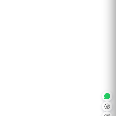
◐
A+
↔
U̲
Dx
❙❙