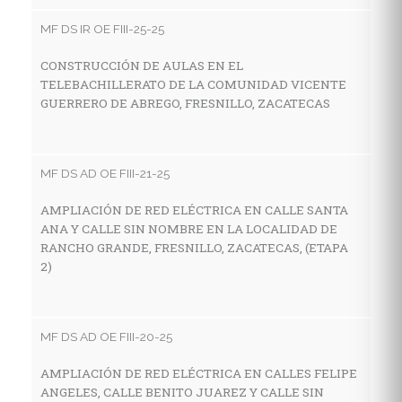
V
MF DS IR OE FIII-25-25
LA
F
CONSTRUCCIÓN DE AULAS EN EL
TELEBACHILLERATO DE LA COMUNIDAD VICENTE
GUERRERO DE ABREGO, FRESNILLO, ZACATECAS
MF
C
MF DS AD OE FIII-21-25
I
E
AMPLIACIÓN DE RED ELÉCTRICA EN CALLE SANTA
L
ANA Y CALLE SIN NOMBRE EN LA LOCALIDAD DE
Z
RANCHO GRANDE, FRESNILLO, ZACATECAS, (ETAPA
2)
MF
MF DS AD OE FIII-20-25
C
I
AMPLIACIÓN DE RED ELÉCTRICA EN CALLES FELIPE
E
ANGELES, CALLE BENITO JUAREZ Y CALLE SIN
LO