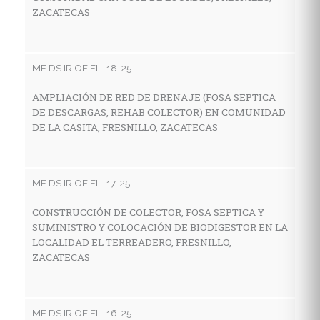
ZACATECAS
MF
R
G
MF DS IR OE FIII-18-25
V
AMPLIACIÓN DE RED DE DRENAJE (FOSA SEPTICA
DE DESCARGAS, REHAB COLECTOR) EN COMUNIDAD
DE LA CASITA, FRESNILLO, ZACATECAS
MF
C
H
MF DS IR OE FIII-17-25
L
CONSTRUCCIÓN DE COLECTOR, FOSA SEPTICA Y
SUMINISTRO Y COLOCACIÓN DE BIODIGESTOR EN LA
LOCALIDAD EL TERREADERO, FRESNILLO,
MF
ZACATECAS
C
H
C
MF DS IR OE FIII-16-25