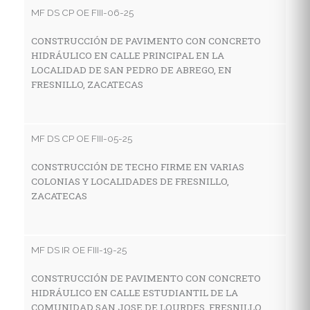
C
MF DS CP OE FIII-06-25
D
S
CONSTRUCCIÓN DE PAVIMENTO CON CONCRETO
HIDRÁULICO EN CALLE PRINCIPAL EN LA
LOCALIDAD DE SAN PEDRO DE ABREGO, EN
FRESNILLO, ZACATECAS
MF
R
G
MF DS CP OE FIII-05-25
L
F
CONSTRUCCIÓN DE TECHO FIRME EN VARIAS
COLONIAS Y LOCALIDADES DE FRESNILLO,
ZACATECAS
MF
C
MF DS IR OE FIII-19-25
H
L
CONSTRUCCIÓN DE PAVIMENTO CON CONCRETO
HIDRÁULICO EN CALLE ESTUDIANTIL DE LA
COMUNIDAD SAN JOSE DE LOURDES, FRESNILLO,