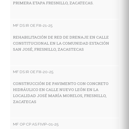
PRIMERA ETAPA FRESNILLO, ZACATECAS.
C
H
D
Z
MF DS IR OE FIII-21-25
REHABILITACIÓN DE RED DE DRENAJE EN CALLE
CONSTITUCIONAL EN LA COMUNIDAD ESTACIÓN
M
SAN JOSÉ, FRESNILLO, ZACASTECAS
P
S
P
MF DS IR OE FIII-20-25
Ø
AC
CONSTRUCCIÓN DE PAVIMENTO CON CONCRETO
HIDRÁULICO EN CALLE NUEVO LEÓN EN LA
LOCALIDAD JOSÉ MARÍA MORELOS, FRESNILLO,
ZACATECAS
MF
P
C
MF OP CP AS FIVIP-01-25
C