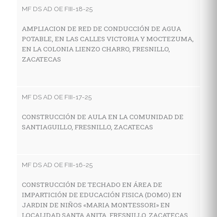
MF DS AD OE FIII-18-25
AMPLIACION DE RED DE CONDUCCIÓN DE AGUA
MF
POTABLE, EN LAS CALLES VICTORIA Y MOCTEZUMA,
EN LA COLONIA LIENZO CHARRO, FRESNILLO,
C
ZACATECAS
I
E
M
Z
MF DS AD OE FIII-17-25
CONSTRUCCIÓN DE AULA EN LA COMUNIDAD DE
SANTIAGUILLO, FRESNILLO, ZACATECAS
MF
C
H
MF DS AD OE FIII-16-25
C
CONSTRUCCIÓN DE TECHADO EN ÁREA DE
IMPARTICIÓN DE EDUCACIÓN FISICA (DOMO) EN
JARDIN DE NIÑOS «MARIA MONTESSORI» EN
MF
LOCALIDAD SANTA ANITA, FRESNILLO, ZACATECAS