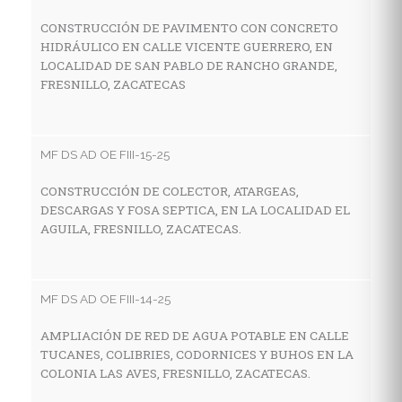
CONSTRUCCIÓN DE PAVIMENTO CON CONCRETO
HIDRÁULICO EN CALLE VICENTE GUERRERO, EN
MF
LOCALIDAD DE SAN PABLO DE RANCHO GRANDE,
FRESNILLO, ZACATECAS
C
A
C
F
MF DS AD OE FIII-15-25
CONSTRUCCIÓN DE COLECTOR, ATARGEAS,
DESCARGAS Y FOSA SEPTICA, EN LA LOCALIDAD EL
MF
AGUILA, FRESNILLO, ZACATECAS.
R
P
G
MF DS AD OE FIII-14-25
AMPLIACIÓN DE RED DE AGUA POTABLE EN CALLE
TUCANES, COLIBRIES, CODORNICES Y BUHOS EN LA
MF
COLONIA LAS AVES, FRESNILLO, ZACATECAS.
C