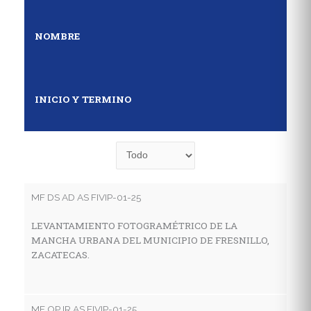
NOMBRE
INICIO Y TERMINO
MF DS AD AS FIVIP-01-25
MF
LEVANTAMIENTO FOTOGRAMÉTRICO DE LA
E
MANCHA URBANA DEL MUNICIPIO DE FRESNILLO,
D
ZACATECAS.
S
MF OP IR AS FIVIP-01-25
MF