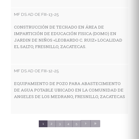
I
E
MF DS AD OE FIII-13-25
E
S
CONSTRUCCIÓN DE TECHADO EN ÁREA DE
IMPARTICIÓN DE EDUCACIÓN FISICA (DOMO) EN
JARDIN DE NIÑOS «LEOBARDO C. RUIZ» LOCALIDAD
EL SALTO, FRESNILLO, ZACATECAS.
MF
C
E
MF DS AD OE FIII-12-25
C
S
EQUIPAMIENTO DE POZO PARA ABASTECIMIENTO
DE AGUA POTABLE UBICADO EN LA COMUNIDAD DE
ANGELES DE LOS MEDRANO, FRESNILLO, ZACATECAS
MF
C
S
1
2
3
4
5
3
C