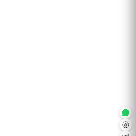
◐
A+
↔
U̲
Dx
❙❙