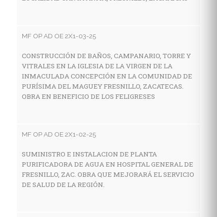
E
Z
MF OP AD OE 2X1-03-25
CONSTRUCCIÓN DE BAÑOS, CAMPANARIO, TORRE Y
MF
VITRALES EN LA IGLESIA DE LA VIRGEN DE LA
INMACULADA CONCEPCIÓN EN LA COMUNIDAD DE
A
PURÍSIMA DEL MAGUEY FRESNILLO, ZACATECAS.
E
OBRA EN BENEFICIO DE LOS FELIGRESES
N
MF OP AD OE 2X1-02-25
MF
SUMINISTRO E INSTALACION DE PLANTA
A
PURIFICADORA DE AGUA EN HOSPITAL GENERAL DE
C
FRESNILLO, ZAC. OBRA QUE MEJORARÁ EL SERVICIO
DE SALUD DE LA REGIÓN.
MF