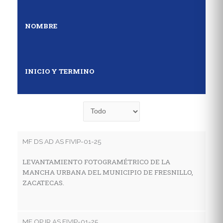
NOMBRE
INICIO Y TERMINO
MF DS AD AS FIVIP-01-25
MF
LEVANTAMIENTO FOTOGRAMÉTRICO DE LA
E
MANCHA URBANA DEL MUNICIPIO DE FRESNILLO,
D
ZACATECAS.
S
MF OP IR AS FIVIP-01-25
MF