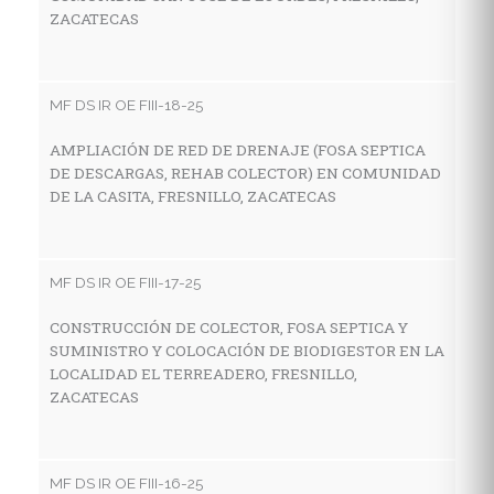
ZACATECAS
MF
R
G
MF DS IR OE FIII-18-25
V
AMPLIACIÓN DE RED DE DRENAJE (FOSA SEPTICA
DE DESCARGAS, REHAB COLECTOR) EN COMUNIDAD
DE LA CASITA, FRESNILLO, ZACATECAS
MF
C
H
MF DS IR OE FIII-17-25
L
CONSTRUCCIÓN DE COLECTOR, FOSA SEPTICA Y
SUMINISTRO Y COLOCACIÓN DE BIODIGESTOR EN LA
LOCALIDAD EL TERREADERO, FRESNILLO,
MF
ZACATECAS
C
H
C
MF DS IR OE FIII-16-25