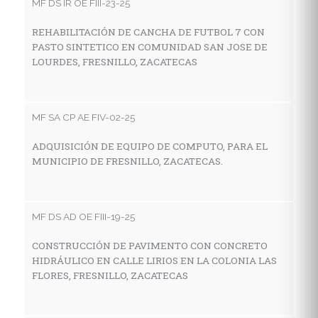
MF DS IR OE FIII-23-25
MF
REHABILITACIÓN DE CANCHA DE FUTBOL 7 CON
PASTO SINTETICO EN COMUNIDAD SAN JOSE DE
C
LOURDES, FRESNILLO, ZACATECAS
I
A
MF SA CP AE FIV-02-25
MF
ADQUISICIÓN DE EQUIPO DE COMPUTO, PARA EL
MUNICIPIO DE FRESNILLO, ZACATECAS.
C
D
Z
MF DS AD OE FIII-19-25
CONSTRUCCIÓN DE PAVIMENTO CON CONCRETO
MF
HIDRÁULICO EN CALLE LIRIOS EN LA COLONIA LAS
FLORES, FRESNILLO, ZACATECAS
C
C
I