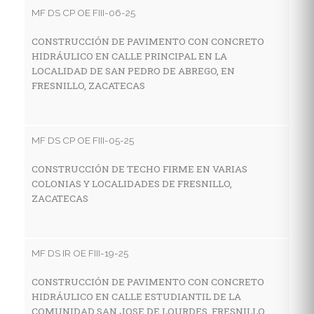
C
MF DS CP OE FIII-06-25
D
S
CONSTRUCCIÓN DE PAVIMENTO CON CONCRETO
HIDRÁULICO EN CALLE PRINCIPAL EN LA
LOCALIDAD DE SAN PEDRO DE ABREGO, EN
FRESNILLO, ZACATECAS
MF
R
G
MF DS CP OE FIII-05-25
L
F
CONSTRUCCIÓN DE TECHO FIRME EN VARIAS
COLONIAS Y LOCALIDADES DE FRESNILLO,
ZACATECAS
MF
C
MF DS IR OE FIII-19-25
H
L
CONSTRUCCIÓN DE PAVIMENTO CON CONCRETO
HIDRÁULICO EN CALLE ESTUDIANTIL DE LA
COMUNIDAD SAN JOSE DE LOURDES, FRESNILLO,