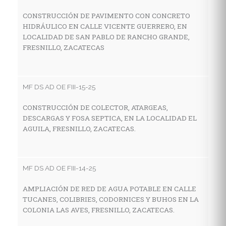
CONSTRUCCIÓN DE PAVIMENTO CON CONCRETO
HIDRÁULICO EN CALLE VICENTE GUERRERO, EN
MF
LOCALIDAD DE SAN PABLO DE RANCHO GRANDE,
FRESNILLO, ZACATECAS
C
A
C
F
MF DS AD OE FIII-15-25
CONSTRUCCIÓN DE COLECTOR, ATARGEAS,
DESCARGAS Y FOSA SEPTICA, EN LA LOCALIDAD EL
MF
AGUILA, FRESNILLO, ZACATECAS.
R
P
G
MF DS AD OE FIII-14-25
AMPLIACIÓN DE RED DE AGUA POTABLE EN CALLE
TUCANES, COLIBRIES, CODORNICES Y BUHOS EN LA
MF
COLONIA LAS AVES, FRESNILLO, ZACATECAS.
C