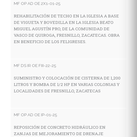
MF OP AD OE 2X1-01-25
A
C
REHABILITACIÓN DE TECHO EN LA IGLESIA A BASE
F
DE VIGUETA Y BOVEDILLA EN LA IGLESIA BEATO
MIGUEL AGUSTÍN PRO, DE LA COMUNIDAD DE
VASCO DE QUIROGA, FRESNILLO, ZACATECAS. OBRA
EN BENEFICIO DE LOS FELIGRESES.
MF
A
C
MF DS IR OE FIII-22-25
SUMINISTRO Y COLOCACIÓN DE CISTERNA DE 1,200
LITROS Y BOMBA DE 1/2 HP EN VARIAS COLONIAS Y
MF
LOCALIDADES DE FRESNILLO, ZACATECAS
R
F
MF OP AD OE IP-01-25
REPOSICIÓN DE CONCRETO HIDRÁULICO EN
MF
ZANJAS DE MEJORAMIENTO DE DRENAJE