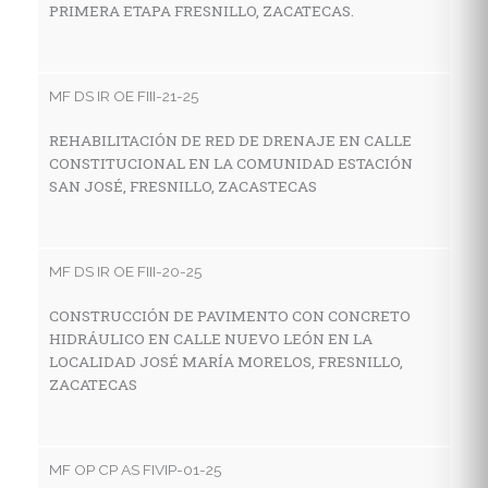
PRIMERA ETAPA FRESNILLO, ZACATECAS.
C
H
D
Z
MF DS IR OE FIII-21-25
REHABILITACIÓN DE RED DE DRENAJE EN CALLE
CONSTITUCIONAL EN LA COMUNIDAD ESTACIÓN
M
SAN JOSÉ, FRESNILLO, ZACASTECAS
P
S
P
MF DS IR OE FIII-20-25
Ø
AC
CONSTRUCCIÓN DE PAVIMENTO CON CONCRETO
HIDRÁULICO EN CALLE NUEVO LEÓN EN LA
LOCALIDAD JOSÉ MARÍA MORELOS, FRESNILLO,
ZACATECAS
MF
P
C
MF OP CP AS FIVIP-01-25
C