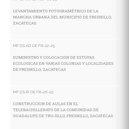
LEVANTAMIENTO FOTOGRAMÉTRICO DE LA
C
MANCHA URBANA DEL MUNICIPIO DE FRESNILLO,
T
ZACATECAS.
S
MF DS AD OE FIII-22-25
MF
SUMINISTRO Y COLOCACION DE ESTUFAS
C
ECOLOGICAS EN VARIAS COLONIAS Y LOCALIDADES
A
DE FRESNILLO, ZACATECAS
C
F
MF DS IR OE FIII-26-25
MF
CONSTRUCCION DE AULAS EN EL
TELEBACHILLERATO DE LA COMUNIDAD DE
M
GUADALUPE DE TRUJILLO, FRESNILLO, ZACATECAS
G
M
D