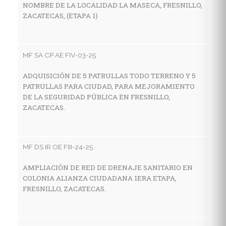
NOMBRE DE LA LOCALIDAD LA MASECA, FRESNILLO,
Z
ZACATECAS, (ETAPA 1)
MF
MF SA CP AE FIV-03-25
C
ADQUISICIÓN DE 5 PATRULLAS TODO TERRENO Y 5
I
PATRULLAS PARA CIUDAD, PARA MEJORAMIENTO
E
DE LA SEGURIDAD PÚBLICA EN FRESNILLO,
M
ZACATECAS.
Z
MF DS IR OE FIII-24-25
MF
AMPLIACIÓN DE RED DE DRENAJE SANITARIO EN
C
COLONIA ALIANZA CIUDADANA 1ERA ETAPA,
I
FRESNILLO, ZACATECAS.
E
L