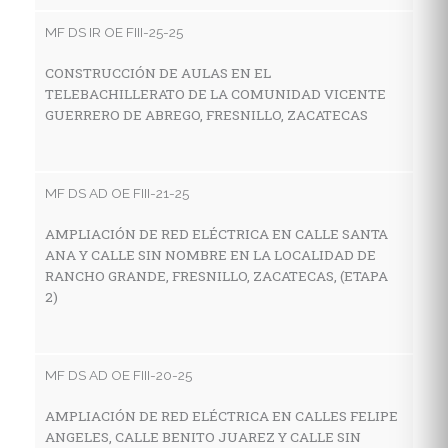
V
MF DS IR OE FIII-25-25
LA
F
CONSTRUCCIÓN DE AULAS EN EL
TELEBACHILLERATO DE LA COMUNIDAD VICENTE
GUERRERO DE ABREGO, FRESNILLO, ZACATECAS
MF
C
MF DS AD OE FIII-21-25
I
E
AMPLIACIÓN DE RED ELÉCTRICA EN CALLE SANTA
L
ANA Y CALLE SIN NOMBRE EN LA LOCALIDAD DE
Z
RANCHO GRANDE, FRESNILLO, ZACATECAS, (ETAPA
2)
MF
MF DS AD OE FIII-20-25
C
I
AMPLIACIÓN DE RED ELÉCTRICA EN CALLES FELIPE
E
ANGELES, CALLE BENITO JUAREZ Y CALLE SIN
LO