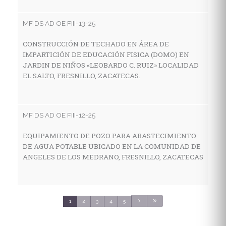
I
E
MF DS AD OE FIII-13-25
E
S
CONSTRUCCIÓN DE TECHADO EN ÁREA DE
IMPARTICIÓN DE EDUCACIÓN FISICA (DOMO) EN
JARDIN DE NIÑOS «LEOBARDO C. RUIZ» LOCALIDAD
EL SALTO, FRESNILLO, ZACATECAS.
MF
C
E
MF DS AD OE FIII-12-25
C
S
EQUIPAMIENTO DE POZO PARA ABASTECIMIENTO
DE AGUA POTABLE UBICADO EN LA COMUNIDAD DE
ANGELES DE LOS MEDRANO, FRESNILLO, ZACATECAS
MF
C
S
1
2
3
4
5
3
C