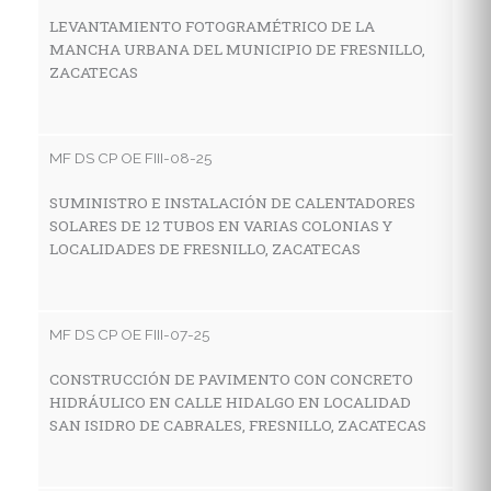
Z
LEVANTAMIENTO FOTOGRAMÉTRICO DE LA
MANCHA URBANA DEL MUNICIPIO DE FRESNILLO,
ZACATECAS
MF
C
MF DS CP OE FIII-08-25
A
M
SUMINISTRO E INSTALACIÓN DE CALENTADORES
SOLARES DE 12 TUBOS EN VARIAS COLONIAS Y
LOCALIDADES DE FRESNILLO, ZACATECAS
MF
C
MF DS CP OE FIII-07-25
D
A
CONSTRUCCIÓN DE PAVIMENTO CON CONCRETO
HIDRÁULICO EN CALLE HIDALGO EN LOCALIDAD
SAN ISIDRO DE CABRALES, FRESNILLO, ZACATECAS
MF