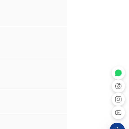
MF DS IR OE FIII-12-25
◐
A+
MF DS IR OE FIII-11-25
↔
U̲
Dx
❙❙
MF DS AD OE FIII-09-25
MF DS AD OE FIII-08-25