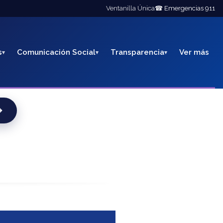
Ventanilla Única
☎ Emergencias 911
s
Comunicación Social
Transparencia
Ver más
→