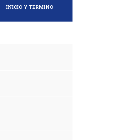
INICIO Y TERMINO
MF DS AD OE FIII-11-25
MF DS AD OE FIII-10-25
MF DS IR OE FIII-15-25