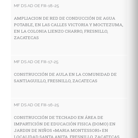
MF DS AD OE FIII-18-25
AMPLIACION DE RED DE CONDUCCIÓN DE AGUA
MF
POTABLE, EN LAS CALLES VICTORIA Y MOCTEZUMA,
EN LA COLONIA LIENZO CHARRO, FRESNILLO,
C
ZACATECAS
I
E
M
Z
MF DS AD OE FIII-17-25
CONSTRUCCIÓN DE AULA EN LA COMUNIDAD DE
SANTIAGUILLO, FRESNILLO, ZACATECAS
MF
C
H
MF DS AD OE FIII-16-25
C
CONSTRUCCIÓN DE TECHADO EN ÁREA DE
IMPARTICIÓN DE EDUCACIÓN FISICA (DOMO) EN
JARDIN DE NIÑOS «MARIA MONTESSORI» EN
MF
LOCALIDAD SANTA ANITA, FRESNILLO, ZACATECAS