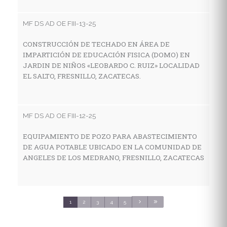
I
E
MF DS AD OE FIII-13-25
E
S
CONSTRUCCIÓN DE TECHADO EN ÁREA DE
IMPARTICIÓN DE EDUCACIÓN FISICA (DOMO) EN
JARDIN DE NIÑOS «LEOBARDO C. RUIZ» LOCALIDAD
EL SALTO, FRESNILLO, ZACATECAS.
MF
C
E
MF DS AD OE FIII-12-25
C
S
EQUIPAMIENTO DE POZO PARA ABASTECIMIENTO
DE AGUA POTABLE UBICADO EN LA COMUNIDAD DE
ANGELES DE LOS MEDRANO, FRESNILLO, ZACATECAS
MF
C
S
1
2
3
4
5
3
C