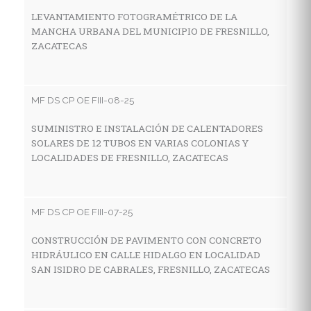
Z
LEVANTAMIENTO FOTOGRAMÉTRICO DE LA
MANCHA URBANA DEL MUNICIPIO DE FRESNILLO,
ZACATECAS
MF
C
MF DS CP OE FIII-08-25
A
M
SUMINISTRO E INSTALACIÓN DE CALENTADORES
SOLARES DE 12 TUBOS EN VARIAS COLONIAS Y
LOCALIDADES DE FRESNILLO, ZACATECAS
MF
C
MF DS CP OE FIII-07-25
D
A
CONSTRUCCIÓN DE PAVIMENTO CON CONCRETO
HIDRÁULICO EN CALLE HIDALGO EN LOCALIDAD
SAN ISIDRO DE CABRALES, FRESNILLO, ZACATECAS
MF