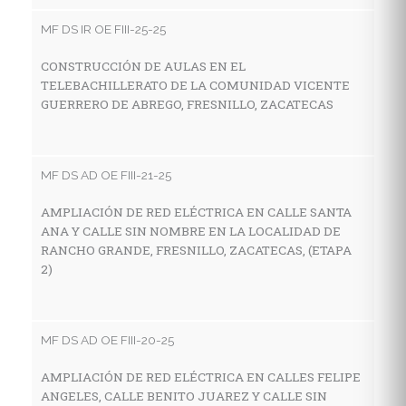
V
MF DS IR OE FIII-25-25
LA
F
CONSTRUCCIÓN DE AULAS EN EL
TELEBACHILLERATO DE LA COMUNIDAD VICENTE
GUERRERO DE ABREGO, FRESNILLO, ZACATECAS
MF
C
MF DS AD OE FIII-21-25
I
E
AMPLIACIÓN DE RED ELÉCTRICA EN CALLE SANTA
L
ANA Y CALLE SIN NOMBRE EN LA LOCALIDAD DE
Z
RANCHO GRANDE, FRESNILLO, ZACATECAS, (ETAPA
2)
MF
MF DS AD OE FIII-20-25
C
I
AMPLIACIÓN DE RED ELÉCTRICA EN CALLES FELIPE
E
ANGELES, CALLE BENITO JUAREZ Y CALLE SIN
LO