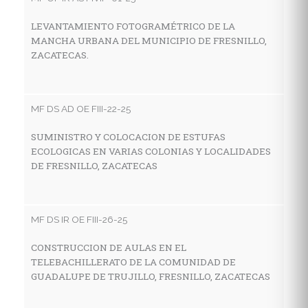
LEVANTAMIENTO FOTOGRAMÉTRICO DE LA
C
MANCHA URBANA DEL MUNICIPIO DE FRESNILLO,
T
ZACATECAS.
S
MF DS AD OE FIII-22-25
MF
SUMINISTRO Y COLOCACION DE ESTUFAS
C
ECOLOGICAS EN VARIAS COLONIAS Y LOCALIDADES
A
DE FRESNILLO, ZACATECAS
C
F
MF DS IR OE FIII-26-25
MF
CONSTRUCCION DE AULAS EN EL
TELEBACHILLERATO DE LA COMUNIDAD DE
M
GUADALUPE DE TRUJILLO, FRESNILLO, ZACATECAS
G
M
D