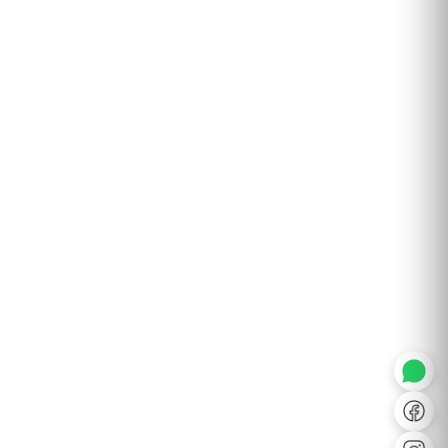
◐
A+
↔
U̲
Dx
❙❙