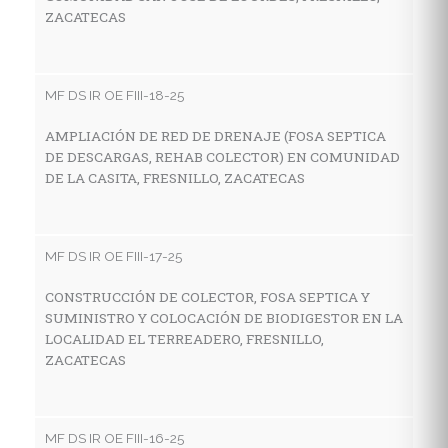
ZACATECAS
MF
R
G
MF DS IR OE FIII-18-25
V
AMPLIACIÓN DE RED DE DRENAJE (FOSA SEPTICA
DE DESCARGAS, REHAB COLECTOR) EN COMUNIDAD
DE LA CASITA, FRESNILLO, ZACATECAS
MF
C
H
MF DS IR OE FIII-17-25
L
CONSTRUCCIÓN DE COLECTOR, FOSA SEPTICA Y
SUMINISTRO Y COLOCACIÓN DE BIODIGESTOR EN LA
LOCALIDAD EL TERREADERO, FRESNILLO,
MF
ZACATECAS
C
H
C
MF DS IR OE FIII-16-25