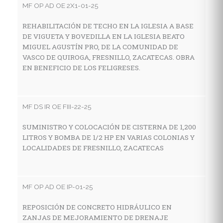
MF OP AD OE 2X1-01-25
A
C
REHABILITACIÓN DE TECHO EN LA IGLESIA A BASE
F
DE VIGUETA Y BOVEDILLA EN LA IGLESIA BEATO
MIGUEL AGUSTÍN PRO, DE LA COMUNIDAD DE
VASCO DE QUIROGA, FRESNILLO, ZACATECAS. OBRA
EN BENEFICIO DE LOS FELIGRESES.
MF
A
C
MF DS IR OE FIII-22-25
SUMINISTRO Y COLOCACIÓN DE CISTERNA DE 1,200
LITROS Y BOMBA DE 1/2 HP EN VARIAS COLONIAS Y
MF
LOCALIDADES DE FRESNILLO, ZACATECAS
R
F
MF OP AD OE IP-01-25
REPOSICIÓN DE CONCRETO HIDRÁULICO EN
MF
ZANJAS DE MEJORAMIENTO DE DRENAJE