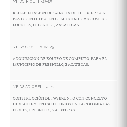
MF DS IR OE FIII-23-25
MF
REHABILITACIÓN DE CANCHA DE FUTBOL 7 CON
PASTO SINTETICO EN COMUNIDAD SAN JOSE DE
C
LOURDES, FRESNILLO, ZACATECAS
I
A
MF SA CP AE FIV-02-25
MF
ADQUISICIÓN DE EQUIPO DE COMPUTO, PARA EL
MUNICIPIO DE FRESNILLO, ZACATECAS.
C
D
Z
MF DS AD OE FIII-19-25
CONSTRUCCIÓN DE PAVIMENTO CON CONCRETO
MF
HIDRÁULICO EN CALLE LIRIOS EN LA COLONIA LAS
FLORES, FRESNILLO, ZACATECAS
C
C
I