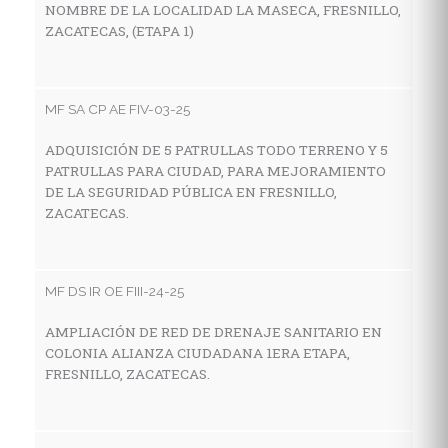
NOMBRE DE LA LOCALIDAD LA MASECA, FRESNILLO,
Z
ZACATECAS, (ETAPA 1)
MF
MF SA CP AE FIV-03-25
C
ADQUISICIÓN DE 5 PATRULLAS TODO TERRENO Y 5
I
PATRULLAS PARA CIUDAD, PARA MEJORAMIENTO
E
DE LA SEGURIDAD PÚBLICA EN FRESNILLO,
M
ZACATECAS.
Z
MF DS IR OE FIII-24-25
MF
AMPLIACIÓN DE RED DE DRENAJE SANITARIO EN
C
COLONIA ALIANZA CIUDADANA 1ERA ETAPA,
I
FRESNILLO, ZACATECAS.
E
L