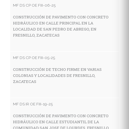
C
MF DS CP OE FIII-06-25
D
S
CONSTRUCCIÓN DE PAVIMENTO CON CONCRETO
HIDRÁULICO EN CALLE PRINCIPAL EN LA
LOCALIDAD DE SAN PEDRO DE ABREGO, EN
FRESNILLO, ZACATECAS
MF
R
G
MF DS CP OE FIII-05-25
L
F
CONSTRUCCIÓN DE TECHO FIRME EN VARIAS
COLONIAS Y LOCALIDADES DE FRESNILLO,
ZACATECAS
MF
C
MF DS IR OE FIII-19-25
H
L
CONSTRUCCIÓN DE PAVIMENTO CON CONCRETO
HIDRÁULICO EN CALLE ESTUDIANTIL DE LA
COMUNIDAD SAN JOSE DE LOURDES, FRESNILLO,