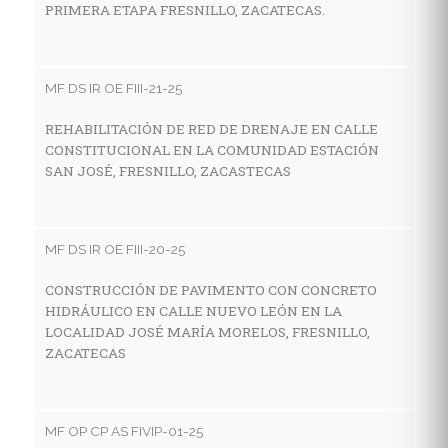
PRIMERA ETAPA FRESNILLO, ZACATECAS.
C
H
D
Z
MF DS IR OE FIII-21-25
REHABILITACIÓN DE RED DE DRENAJE EN CALLE
CONSTITUCIONAL EN LA COMUNIDAD ESTACIÓN
M
SAN JOSÉ, FRESNILLO, ZACASTECAS
P
S
P
MF DS IR OE FIII-20-25
Ø
AC
CONSTRUCCIÓN DE PAVIMENTO CON CONCRETO
HIDRÁULICO EN CALLE NUEVO LEÓN EN LA
LOCALIDAD JOSÉ MARÍA MORELOS, FRESNILLO,
ZACATECAS
MF
P
C
MF OP CP AS FIVIP-01-25
C