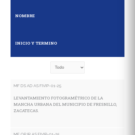
NOMBRE
INICIO Y TERMINO
MF DS AD AS FIVIP-01-25
MF
LEVANTAMIENTO FOTOGRAMÉTRICO DE LA
E
MANCHA URBANA DEL MUNICIPIO DE FRESNILLO,
D
ZACATECAS.
S
MF OP IR AS FIVIP-01-25
MF