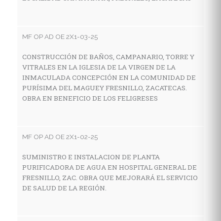
E
Z
MF OP AD OE 2X1-03-25
CONSTRUCCIÓN DE BAÑOS, CAMPANARIO, TORRE Y
MF
VITRALES EN LA IGLESIA DE LA VIRGEN DE LA
INMACULADA CONCEPCIÓN EN LA COMUNIDAD DE
A
PURÍSIMA DEL MAGUEY FRESNILLO, ZACATECAS.
E
OBRA EN BENEFICIO DE LOS FELIGRESES
N
MF OP AD OE 2X1-02-25
MF
SUMINISTRO E INSTALACION DE PLANTA
A
PURIFICADORA DE AGUA EN HOSPITAL GENERAL DE
C
FRESNILLO, ZAC. OBRA QUE MEJORARÁ EL SERVICIO
DE SALUD DE LA REGIÓN.
MF