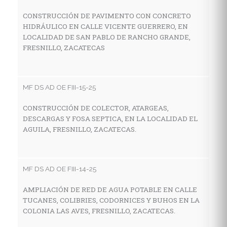
CONSTRUCCIÓN DE PAVIMENTO CON CONCRETO
HIDRÁULICO EN CALLE VICENTE GUERRERO, EN
MF
LOCALIDAD DE SAN PABLO DE RANCHO GRANDE,
FRESNILLO, ZACATECAS
C
A
C
F
MF DS AD OE FIII-15-25
CONSTRUCCIÓN DE COLECTOR, ATARGEAS,
DESCARGAS Y FOSA SEPTICA, EN LA LOCALIDAD EL
MF
AGUILA, FRESNILLO, ZACATECAS.
R
P
G
MF DS AD OE FIII-14-25
AMPLIACIÓN DE RED DE AGUA POTABLE EN CALLE
TUCANES, COLIBRIES, CODORNICES Y BUHOS EN LA
MF
COLONIA LAS AVES, FRESNILLO, ZACATECAS.
C