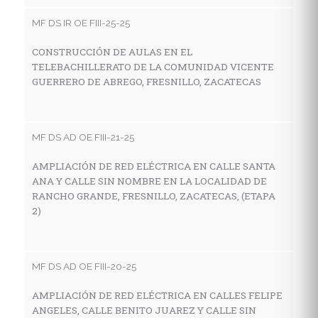
V
MF DS IR OE FIII-25-25
LA
F
CONSTRUCCIÓN DE AULAS EN EL
TELEBACHILLERATO DE LA COMUNIDAD VICENTE
GUERRERO DE ABREGO, FRESNILLO, ZACATECAS
MF
C
MF DS AD OE FIII-21-25
I
E
AMPLIACIÓN DE RED ELÉCTRICA EN CALLE SANTA
L
ANA Y CALLE SIN NOMBRE EN LA LOCALIDAD DE
Z
RANCHO GRANDE, FRESNILLO, ZACATECAS, (ETAPA
2)
MF
MF DS AD OE FIII-20-25
C
I
AMPLIACIÓN DE RED ELÉCTRICA EN CALLES FELIPE
E
ANGELES, CALLE BENITO JUAREZ Y CALLE SIN
LO