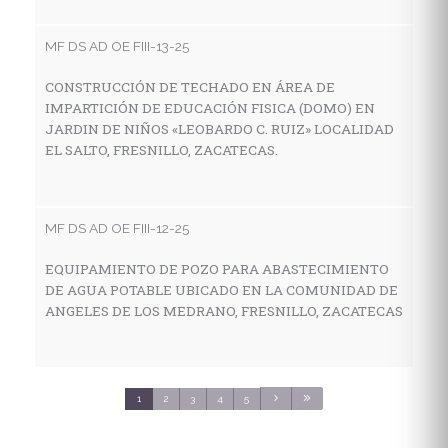
I
E
MF DS AD OE FIII-13-25
E
S
CONSTRUCCIÓN DE TECHADO EN ÁREA DE
IMPARTICIÓN DE EDUCACIÓN FISICA (DOMO) EN
JARDIN DE NIÑOS «LEOBARDO C. RUIZ» LOCALIDAD
EL SALTO, FRESNILLO, ZACATECAS.
MF
C
E
MF DS AD OE FIII-12-25
C
S
EQUIPAMIENTO DE POZO PARA ABASTECIMIENTO
DE AGUA POTABLE UBICADO EN LA COMUNIDAD DE
ANGELES DE LOS MEDRANO, FRESNILLO, ZACATECAS
MF
C
S
1
2
3
4
5
3
C