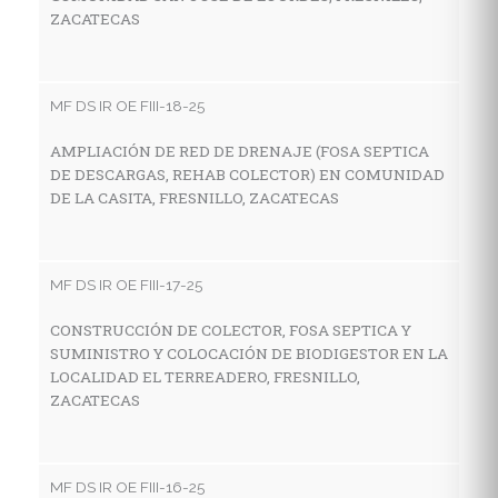
ZACATECAS
MF
R
G
MF DS IR OE FIII-18-25
V
AMPLIACIÓN DE RED DE DRENAJE (FOSA SEPTICA
DE DESCARGAS, REHAB COLECTOR) EN COMUNIDAD
DE LA CASITA, FRESNILLO, ZACATECAS
MF
C
H
MF DS IR OE FIII-17-25
L
CONSTRUCCIÓN DE COLECTOR, FOSA SEPTICA Y
SUMINISTRO Y COLOCACIÓN DE BIODIGESTOR EN LA
LOCALIDAD EL TERREADERO, FRESNILLO,
MF
ZACATECAS
C
H
C
MF DS IR OE FIII-16-25