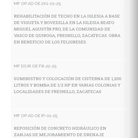
MF OP AD OE 2X1-01-25
A
C
REHABILITACIÓN DE TECHO EN LA IGLESIA A BASE
F
DE VIGUETA Y BOVEDILLA EN LA IGLESIA BEATO
MIGUEL AGUSTÍN PRO, DE LA COMUNIDAD DE
VASCO DE QUIROGA, FRESNILLO, ZACATECAS. OBRA
EN BENEFICIO DE LOS FELIGRESES.
MF
A
C
MF DS IR OE FIII-22-25
SUMINISTRO Y COLOCACIÓN DE CISTERNA DE 1,200
LITROS Y BOMBA DE 1/2 HP EN VARIAS COLONIAS Y
MF
LOCALIDADES DE FRESNILLO, ZACATECAS
R
F
MF OP AD OE IP-01-25
REPOSICIÓN DE CONCRETO HIDRÁULICO EN
MF
ZANJAS DE MEJORAMIENTO DE DRENAJE