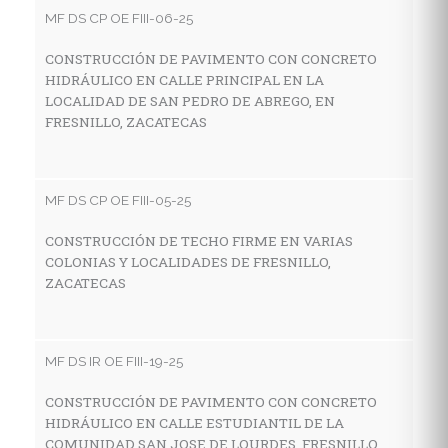
C
MF DS CP OE FIII-06-25
D
S
CONSTRUCCIÓN DE PAVIMENTO CON CONCRETO
HIDRÁULICO EN CALLE PRINCIPAL EN LA
LOCALIDAD DE SAN PEDRO DE ABREGO, EN
FRESNILLO, ZACATECAS
MF
R
G
MF DS CP OE FIII-05-25
L
F
CONSTRUCCIÓN DE TECHO FIRME EN VARIAS
COLONIAS Y LOCALIDADES DE FRESNILLO,
ZACATECAS
MF
C
MF DS IR OE FIII-19-25
H
L
CONSTRUCCIÓN DE PAVIMENTO CON CONCRETO
HIDRÁULICO EN CALLE ESTUDIANTIL DE LA
COMUNIDAD SAN JOSE DE LOURDES, FRESNILLO,