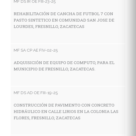
MF DS IR OE FIII-23-25
MF
REHABILITACIÓN DE CANCHA DE FUTBOL 7 CON
PASTO SINTETICO EN COMUNIDAD SAN JOSE DE
C
LOURDES, FRESNILLO, ZACATECAS
I
A
MF SA CP AE FIV-02-25
MF
ADQUISICIÓN DE EQUIPO DE COMPUTO, PARA EL
MUNICIPIO DE FRESNILLO, ZACATECAS.
C
D
Z
MF DS AD OE FIII-19-25
CONSTRUCCIÓN DE PAVIMENTO CON CONCRETO
MF
HIDRÁULICO EN CALLE LIRIOS EN LA COLONIA LAS
FLORES, FRESNILLO, ZACATECAS
C
C
I