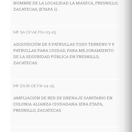
NOMBRE DE LA LOCALIDAD LA MASECA, FRESNILLO,
Z
ZACATECAS, (ETAPA 1)
MF
MF SA CP AE FIV-03-25
C
ADQUISICIÓN DE 5 PATRULLAS TODO TERRENO Y 5
I
PATRULLAS PARA CIUDAD, PARA MEJORAMIENTO
E
DE LA SEGURIDAD PÚBLICA EN FRESNILLO,
M
ZACATECAS.
Z
MF DS IR OE FIII-24-25
MF
AMPLIACIÓN DE RED DE DRENAJE SANITARIO EN
C
COLONIA ALIANZA CIUDADANA 1ERA ETAPA,
I
FRESNILLO, ZACATECAS.
E
L