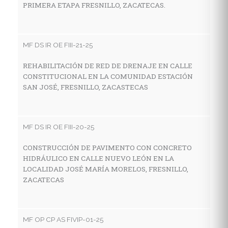
PRIMERA ETAPA FRESNILLO, ZACATECAS.
C
H
D
Z
MF DS IR OE FIII-21-25
REHABILITACIÓN DE RED DE DRENAJE EN CALLE
CONSTITUCIONAL EN LA COMUNIDAD ESTACIÓN
M
SAN JOSÉ, FRESNILLO, ZACASTECAS
P
S
P
MF DS IR OE FIII-20-25
Ø
AC
CONSTRUCCIÓN DE PAVIMENTO CON CONCRETO
HIDRÁULICO EN CALLE NUEVO LEÓN EN LA
LOCALIDAD JOSÉ MARÍA MORELOS, FRESNILLO,
ZACATECAS
MF
P
C
MF OP CP AS FIVIP-01-25
C