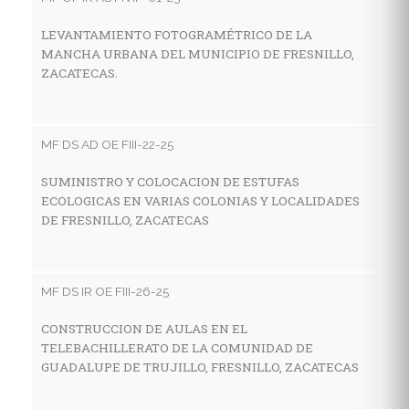
LEVANTAMIENTO FOTOGRAMÉTRICO DE LA
C
MANCHA URBANA DEL MUNICIPIO DE FRESNILLO,
T
ZACATECAS.
S
MF DS AD OE FIII-22-25
MF
SUMINISTRO Y COLOCACION DE ESTUFAS
C
ECOLOGICAS EN VARIAS COLONIAS Y LOCALIDADES
A
DE FRESNILLO, ZACATECAS
C
F
MF DS IR OE FIII-26-25
MF
CONSTRUCCION DE AULAS EN EL
TELEBACHILLERATO DE LA COMUNIDAD DE
M
GUADALUPE DE TRUJILLO, FRESNILLO, ZACATECAS
G
M
D