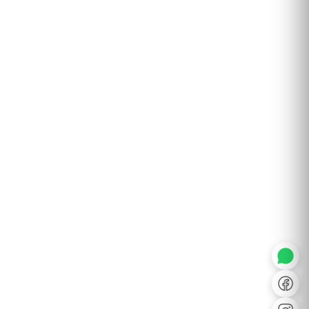
◐
A+
↔
U̲
Dx
❙❙