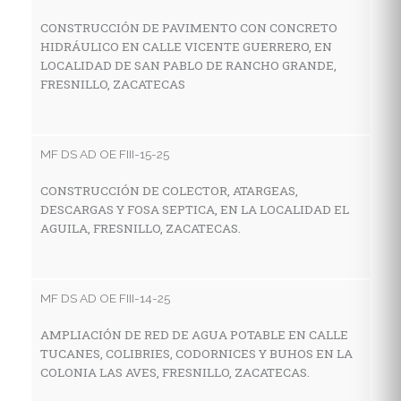
CONSTRUCCIÓN DE PAVIMENTO CON CONCRETO
HIDRÁULICO EN CALLE VICENTE GUERRERO, EN
MF
LOCALIDAD DE SAN PABLO DE RANCHO GRANDE,
FRESNILLO, ZACATECAS
C
A
C
F
MF DS AD OE FIII-15-25
CONSTRUCCIÓN DE COLECTOR, ATARGEAS,
DESCARGAS Y FOSA SEPTICA, EN LA LOCALIDAD EL
MF
AGUILA, FRESNILLO, ZACATECAS.
R
P
G
MF DS AD OE FIII-14-25
AMPLIACIÓN DE RED DE AGUA POTABLE EN CALLE
TUCANES, COLIBRIES, CODORNICES Y BUHOS EN LA
MF
COLONIA LAS AVES, FRESNILLO, ZACATECAS.
C