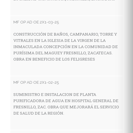
E
Z
MF OP AD OE 2X1-03-25
CONSTRUCCIÓN DE BAÑOS, CAMPANARIO, TORRE Y
MF
VITRALES EN LA IGLESIA DE LA VIRGEN DE LA
INMACULADA CONCEPCIÓN EN LA COMUNIDAD DE
A
PURÍSIMA DEL MAGUEY FRESNILLO, ZACATECAS.
E
OBRA EN BENEFICIO DE LOS FELIGRESES
N
MF OP AD OE 2X1-02-25
MF
SUMINISTRO E INSTALACION DE PLANTA
A
PURIFICADORA DE AGUA EN HOSPITAL GENERAL DE
C
FRESNILLO, ZAC. OBRA QUE MEJORARÁ EL SERVICIO
DE SALUD DE LA REGIÓN.
MF