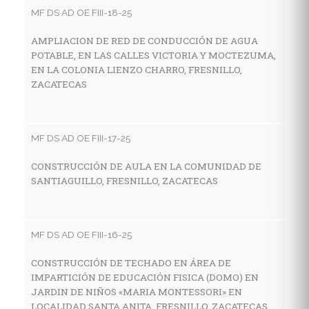
MF DS AD OE FIII-18-25
AMPLIACION DE RED DE CONDUCCIÓN DE AGUA
MF
POTABLE, EN LAS CALLES VICTORIA Y MOCTEZUMA,
EN LA COLONIA LIENZO CHARRO, FRESNILLO,
C
ZACATECAS
I
E
M
Z
MF DS AD OE FIII-17-25
CONSTRUCCIÓN DE AULA EN LA COMUNIDAD DE
SANTIAGUILLO, FRESNILLO, ZACATECAS
MF
C
H
MF DS AD OE FIII-16-25
C
CONSTRUCCIÓN DE TECHADO EN ÁREA DE
IMPARTICIÓN DE EDUCACIÓN FISICA (DOMO) EN
JARDIN DE NIÑOS «MARIA MONTESSORI» EN
MF
LOCALIDAD SANTA ANITA, FRESNILLO, ZACATECAS