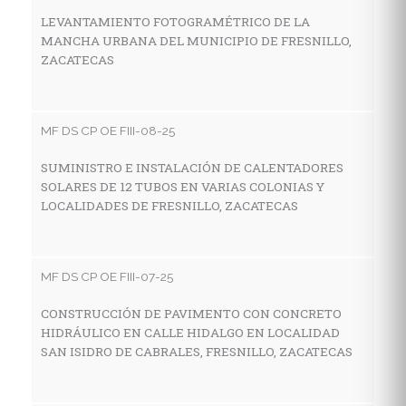
Z
LEVANTAMIENTO FOTOGRAMÉTRICO DE LA
MANCHA URBANA DEL MUNICIPIO DE FRESNILLO,
ZACATECAS
MF
C
MF DS CP OE FIII-08-25
A
M
SUMINISTRO E INSTALACIÓN DE CALENTADORES
SOLARES DE 12 TUBOS EN VARIAS COLONIAS Y
LOCALIDADES DE FRESNILLO, ZACATECAS
MF
C
MF DS CP OE FIII-07-25
D
A
CONSTRUCCIÓN DE PAVIMENTO CON CONCRETO
HIDRÁULICO EN CALLE HIDALGO EN LOCALIDAD
SAN ISIDRO DE CABRALES, FRESNILLO, ZACATECAS
MF