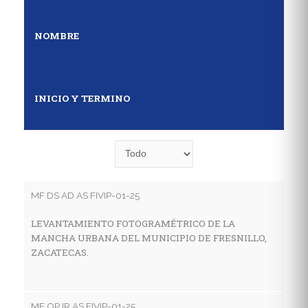
NOMBRE
INICIO Y TERMINO
MF DS AD AS FIVIP-01-25
MF
LEVANTAMIENTO FOTOGRAMÉTRICO DE LA
E
MANCHA URBANA DEL MUNICIPIO DE FRESNILLO,
D
ZACATECAS.
S
MF OP IR AS FIVIP-01-25
MF