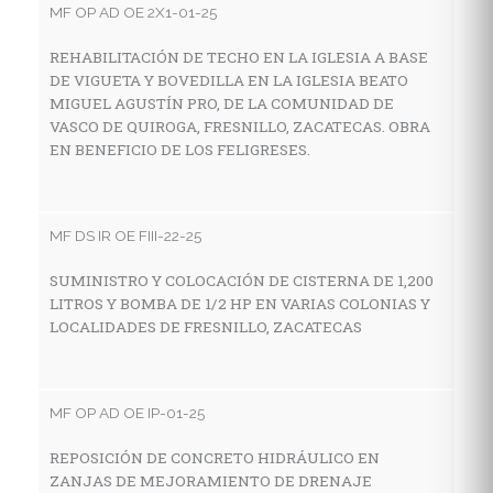
MF OP AD OE 2X1-01-25
A
C
REHABILITACIÓN DE TECHO EN LA IGLESIA A BASE
F
DE VIGUETA Y BOVEDILLA EN LA IGLESIA BEATO
MIGUEL AGUSTÍN PRO, DE LA COMUNIDAD DE
VASCO DE QUIROGA, FRESNILLO, ZACATECAS. OBRA
EN BENEFICIO DE LOS FELIGRESES.
MF
A
C
MF DS IR OE FIII-22-25
SUMINISTRO Y COLOCACIÓN DE CISTERNA DE 1,200
LITROS Y BOMBA DE 1/2 HP EN VARIAS COLONIAS Y
MF
LOCALIDADES DE FRESNILLO, ZACATECAS
R
F
MF OP AD OE IP-01-25
REPOSICIÓN DE CONCRETO HIDRÁULICO EN
MF
ZANJAS DE MEJORAMIENTO DE DRENAJE