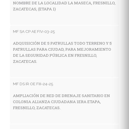
NOMBRE DE LA LOCALIDAD LA MASECA, FRESNILLO,
Z
ZACATECAS, (ETAPA 1)
MF
MF SA CP AE FIV-03-25
C
ADQUISICIÓN DE 5 PATRULLAS TODO TERRENO Y 5
I
PATRULLAS PARA CIUDAD, PARA MEJORAMIENTO
E
DE LA SEGURIDAD PÚBLICA EN FRESNILLO,
M
ZACATECAS.
Z
MF DS IR OE FIII-24-25
MF
AMPLIACIÓN DE RED DE DRENAJE SANITARIO EN
C
COLONIA ALIANZA CIUDADANA 1ERA ETAPA,
I
FRESNILLO, ZACATECAS.
E
L