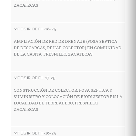
ZACATECAS
MF
R
G
MF DS IR OE FIII-18-25
V
AMPLIACIÓN DE RED DE DRENAJE (FOSA SEPTICA
DE DESCARGAS, REHAB COLECTOR) EN COMUNIDAD
DE LA CASITA, FRESNILLO, ZACATECAS
MF
C
H
MF DS IR OE FIII-17-25
L
CONSTRUCCIÓN DE COLECTOR, FOSA SEPTICA Y
SUMINISTRO Y COLOCACIÓN DE BIODIGESTOR EN LA
LOCALIDAD EL TERREADERO, FRESNILLO,
MF
ZACATECAS
C
H
C
MF DS IR OE FIII-16-25