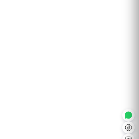
◐
A+
↔
U̲
Dx
❙❙