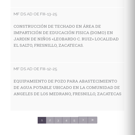
I
E
MF DS AD OE FIII-13-25
E
S
CONSTRUCCIÓN DE TECHADO EN ÁREA DE
IMPARTICIÓN DE EDUCACIÓN FISICA (DOMO) EN
JARDIN DE NIÑOS «LEOBARDO C. RUIZ» LOCALIDAD
EL SALTO, FRESNILLO, ZACATECAS.
MF
C
E
MF DS AD OE FIII-12-25
C
S
EQUIPAMIENTO DE POZO PARA ABASTECIMIENTO
DE AGUA POTABLE UBICADO EN LA COMUNIDAD DE
ANGELES DE LOS MEDRANO, FRESNILLO, ZACATECAS
MF
C
S
1
2
3
4
5
3
C