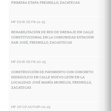
PRIMERA ETAPA FRESNILLO, ZACATECAS.
C
H
D
Z
MF DS IR OE FIII-21-25
REHABILITACIÓN DE RED DE DRENAJE EN CALLE
CONSTITUCIONAL EN LA COMUNIDAD ESTACIÓN
M
SAN JOSÉ, FRESNILLO, ZACASTECAS
P
S
P
MF DS IR OE FIII-20-25
Ø
AC
CONSTRUCCIÓN DE PAVIMENTO CON CONCRETO
HIDRÁULICO EN CALLE NUEVO LEÓN EN LA
LOCALIDAD JOSÉ MARÍA MORELOS, FRESNILLO,
ZACATECAS
MF
P
C
MF OP CP AS FIVIP-01-25
C