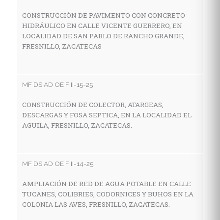
CONSTRUCCIÓN DE PAVIMENTO CON CONCRETO
HIDRÁULICO EN CALLE VICENTE GUERRERO, EN
MF
LOCALIDAD DE SAN PABLO DE RANCHO GRANDE,
FRESNILLO, ZACATECAS
C
A
C
F
MF DS AD OE FIII-15-25
CONSTRUCCIÓN DE COLECTOR, ATARGEAS,
DESCARGAS Y FOSA SEPTICA, EN LA LOCALIDAD EL
MF
AGUILA, FRESNILLO, ZACATECAS.
R
P
G
MF DS AD OE FIII-14-25
AMPLIACIÓN DE RED DE AGUA POTABLE EN CALLE
TUCANES, COLIBRIES, CODORNICES Y BUHOS EN LA
MF
COLONIA LAS AVES, FRESNILLO, ZACATECAS.
C