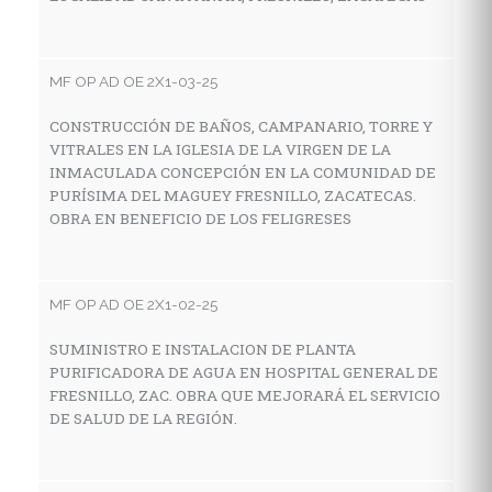
E
Z
MF OP AD OE 2X1-03-25
CONSTRUCCIÓN DE BAÑOS, CAMPANARIO, TORRE Y
MF
VITRALES EN LA IGLESIA DE LA VIRGEN DE LA
INMACULADA CONCEPCIÓN EN LA COMUNIDAD DE
A
PURÍSIMA DEL MAGUEY FRESNILLO, ZACATECAS.
E
OBRA EN BENEFICIO DE LOS FELIGRESES
N
MF OP AD OE 2X1-02-25
MF
SUMINISTRO E INSTALACION DE PLANTA
A
PURIFICADORA DE AGUA EN HOSPITAL GENERAL DE
C
FRESNILLO, ZAC. OBRA QUE MEJORARÁ EL SERVICIO
DE SALUD DE LA REGIÓN.
MF