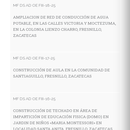
MF DS AD OE FIII-18-25
AMPLIACION DE RED DE CONDUCCIÓN DE AGUA
MF
POTABLE, EN LAS CALLES VICTORIA Y MOCTEZUMA,
EN LA COLONIA LIENZO CHARRO, FRESNILLO,
C
ZACATECAS
I
E
M
Z
MF DS AD OE FIII-17-25
CONSTRUCCIÓN DE AULA EN LA COMUNIDAD DE
SANTIAGUILLO, FRESNILLO, ZACATECAS
MF
C
H
MF DS AD OE FIII-16-25
C
CONSTRUCCIÓN DE TECHADO EN ÁREA DE
IMPARTICIÓN DE EDUCACIÓN FISICA (DOMO) EN
JARDIN DE NIÑOS «MARIA MONTESSORI» EN
MF
LOCALIDAD SANTA ANITA, FRESNILLO, ZACATECAS