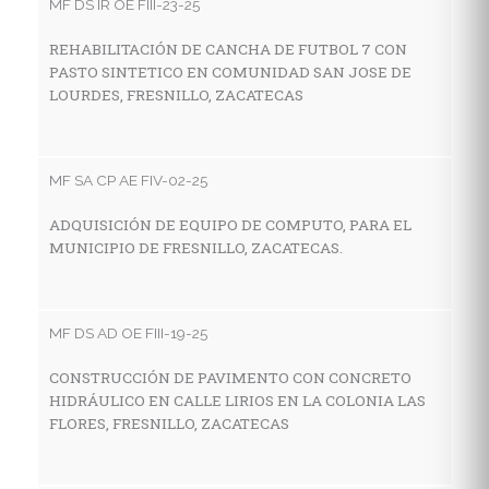
MF DS IR OE FIII-23-25
MF
REHABILITACIÓN DE CANCHA DE FUTBOL 7 CON
PASTO SINTETICO EN COMUNIDAD SAN JOSE DE
C
LOURDES, FRESNILLO, ZACATECAS
I
A
MF SA CP AE FIV-02-25
MF
ADQUISICIÓN DE EQUIPO DE COMPUTO, PARA EL
MUNICIPIO DE FRESNILLO, ZACATECAS.
C
D
Z
MF DS AD OE FIII-19-25
CONSTRUCCIÓN DE PAVIMENTO CON CONCRETO
MF
HIDRÁULICO EN CALLE LIRIOS EN LA COLONIA LAS
FLORES, FRESNILLO, ZACATECAS
C
C
I