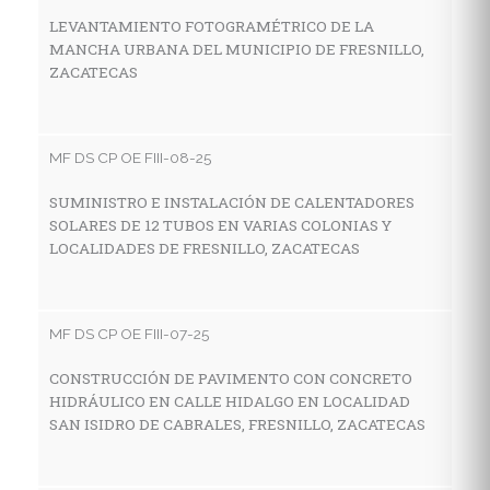
Z
LEVANTAMIENTO FOTOGRAMÉTRICO DE LA
MANCHA URBANA DEL MUNICIPIO DE FRESNILLO,
ZACATECAS
MF
C
MF DS CP OE FIII-08-25
A
M
SUMINISTRO E INSTALACIÓN DE CALENTADORES
SOLARES DE 12 TUBOS EN VARIAS COLONIAS Y
LOCALIDADES DE FRESNILLO, ZACATECAS
MF
C
MF DS CP OE FIII-07-25
D
A
CONSTRUCCIÓN DE PAVIMENTO CON CONCRETO
HIDRÁULICO EN CALLE HIDALGO EN LOCALIDAD
SAN ISIDRO DE CABRALES, FRESNILLO, ZACATECAS
MF