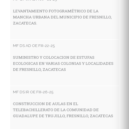
LEVANTAMIENTO FOTOGRAMÉTRICO DE LA
C
MANCHA URBANA DEL MUNICIPIO DE FRESNILLO,
T
ZACATECAS.
S
MF DS AD OE FIII-22-25
MF
SUMINISTRO Y COLOCACION DE ESTUFAS
C
ECOLOGICAS EN VARIAS COLONIAS Y LOCALIDADES
A
DE FRESNILLO, ZACATECAS
C
F
MF DS IR OE FIII-26-25
MF
CONSTRUCCION DE AULAS EN EL
TELEBACHILLERATO DE LA COMUNIDAD DE
M
GUADALUPE DE TRUJILLO, FRESNILLO, ZACATECAS
G
M
D