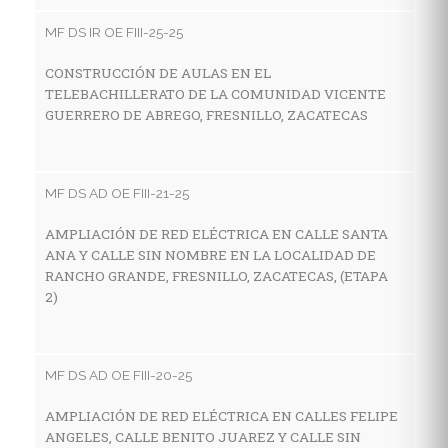
V
MF DS IR OE FIII-25-25
LA
F
CONSTRUCCIÓN DE AULAS EN EL
TELEBACHILLERATO DE LA COMUNIDAD VICENTE
GUERRERO DE ABREGO, FRESNILLO, ZACATECAS
MF
C
MF DS AD OE FIII-21-25
I
E
AMPLIACIÓN DE RED ELÉCTRICA EN CALLE SANTA
L
ANA Y CALLE SIN NOMBRE EN LA LOCALIDAD DE
Z
RANCHO GRANDE, FRESNILLO, ZACATECAS, (ETAPA
2)
MF
MF DS AD OE FIII-20-25
C
I
AMPLIACIÓN DE RED ELÉCTRICA EN CALLES FELIPE
E
ANGELES, CALLE BENITO JUAREZ Y CALLE SIN
LO