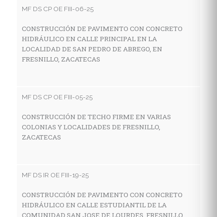
C
MF DS CP OE FIII-06-25
D
S
CONSTRUCCIÓN DE PAVIMENTO CON CONCRETO
HIDRÁULICO EN CALLE PRINCIPAL EN LA
LOCALIDAD DE SAN PEDRO DE ABREGO, EN
FRESNILLO, ZACATECAS
MF
R
G
MF DS CP OE FIII-05-25
L
F
CONSTRUCCIÓN DE TECHO FIRME EN VARIAS
COLONIAS Y LOCALIDADES DE FRESNILLO,
ZACATECAS
MF
C
MF DS IR OE FIII-19-25
H
L
CONSTRUCCIÓN DE PAVIMENTO CON CONCRETO
HIDRÁULICO EN CALLE ESTUDIANTIL DE LA
COMUNIDAD SAN JOSE DE LOURDES, FRESNILLO,