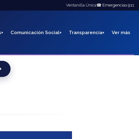
Ventanilla Única
☎ Emergencias 911
s
Comunicación Social
Transparencia
Ver más
→