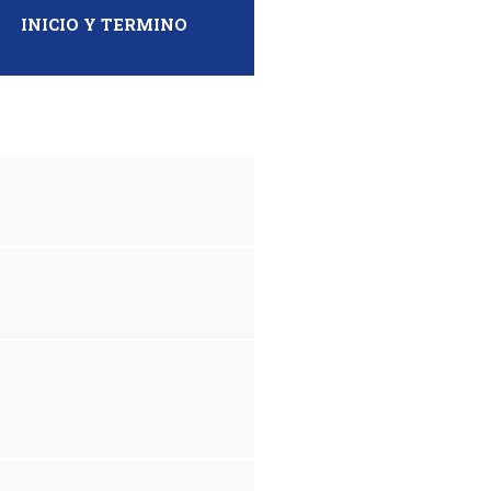
INICIO Y TERMINO
MF DS AD OE FIII-11-25
MF DS AD OE FIII-10-25
MF DS IR OE FIII-15-25