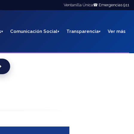
Ventanilla Única
☎ Emergencias 911
s
Comunicación Social
Transparencia
Ver más
→