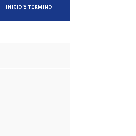
INICIO Y TERMINO
MF DS AD OE FIII-11-25
MF DS AD OE FIII-10-25
MF DS IR OE FIII-15-25