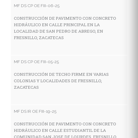
C
MF DS CP OE FIII-06-25
D
S
CONSTRUCCIÓN DE PAVIMENTO CON CONCRETO
HIDRÁULICO EN CALLE PRINCIPAL EN LA
LOCALIDAD DE SAN PEDRO DE ABREGO, EN
FRESNILLO, ZACATECAS
MF
R
G
MF DS CP OE FIII-05-25
L
F
CONSTRUCCIÓN DE TECHO FIRME EN VARIAS
COLONIAS Y LOCALIDADES DE FRESNILLO,
ZACATECAS
MF
C
MF DS IR OE FIII-19-25
H
L
CONSTRUCCIÓN DE PAVIMENTO CON CONCRETO
HIDRÁULICO EN CALLE ESTUDIANTIL DE LA
COMUNIDAD SAN JOSE DE LOURDES, FRESNILLO,