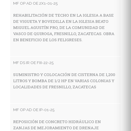
MF OP AD OE 2X1-01-25
A
C
REHABILITACIÓN DE TECHO EN LA IGLESIA A BASE
F
DE VIGUETA Y BOVEDILLA EN LA IGLESIA BEATO
MIGUEL AGUSTÍN PRO, DE LA COMUNIDAD DE
VASCO DE QUIROGA, FRESNILLO, ZACATECAS. OBRA
EN BENEFICIO DE LOS FELIGRESES.
MF
A
C
MF DS IR OE FIII-22-25
SUMINISTRO Y COLOCACIÓN DE CISTERNA DE 1,200
LITROS Y BOMBA DE 1/2 HP EN VARIAS COLONIAS Y
MF
LOCALIDADES DE FRESNILLO, ZACATECAS
R
F
MF OP AD OE IP-01-25
REPOSICIÓN DE CONCRETO HIDRÁULICO EN
MF
ZANJAS DE MEJORAMIENTO DE DRENAJE