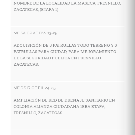
NOMBRE DE LA LOCALIDAD LA MASECA, FRESNILLO,
Z
ZACATECAS, (ETAPA 1)
MF
MF SA CP AE FIV-03-25
C
ADQUISICIÓN DE 5 PATRULLAS TODO TERRENO Y 5
I
PATRULLAS PARA CIUDAD, PARA MEJORAMIENTO
E
DE LA SEGURIDAD PÚBLICA EN FRESNILLO,
M
ZACATECAS.
Z
MF DS IR OE FIII-24-25
MF
AMPLIACIÓN DE RED DE DRENAJE SANITARIO EN
C
COLONIA ALIANZA CIUDADANA 1ERA ETAPA,
I
FRESNILLO, ZACATECAS.
E
L