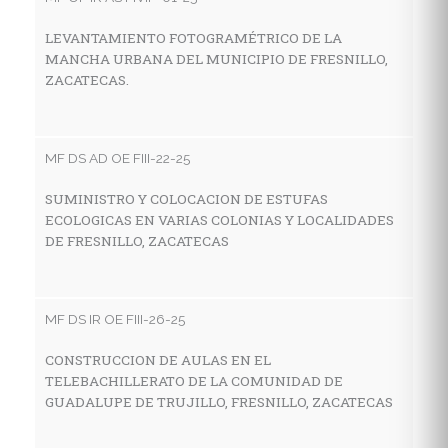
LEVANTAMIENTO FOTOGRAMÉTRICO DE LA
C
MANCHA URBANA DEL MUNICIPIO DE FRESNILLO,
T
ZACATECAS.
S
MF DS AD OE FIII-22-25
MF
SUMINISTRO Y COLOCACION DE ESTUFAS
C
ECOLOGICAS EN VARIAS COLONIAS Y LOCALIDADES
A
DE FRESNILLO, ZACATECAS
C
F
MF DS IR OE FIII-26-25
MF
CONSTRUCCION DE AULAS EN EL
TELEBACHILLERATO DE LA COMUNIDAD DE
M
GUADALUPE DE TRUJILLO, FRESNILLO, ZACATECAS
G
M
D