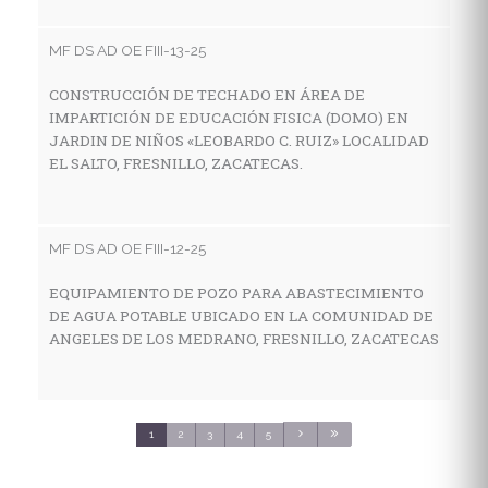
I
E
MF DS AD OE FIII-13-25
E
S
CONSTRUCCIÓN DE TECHADO EN ÁREA DE
IMPARTICIÓN DE EDUCACIÓN FISICA (DOMO) EN
JARDIN DE NIÑOS «LEOBARDO C. RUIZ» LOCALIDAD
EL SALTO, FRESNILLO, ZACATECAS.
MF
C
E
MF DS AD OE FIII-12-25
C
S
EQUIPAMIENTO DE POZO PARA ABASTECIMIENTO
DE AGUA POTABLE UBICADO EN LA COMUNIDAD DE
ANGELES DE LOS MEDRANO, FRESNILLO, ZACATECAS
MF
C
S
1
2
3
4
5
3
C