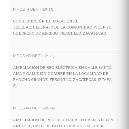
V
MF DS IR OE FIII-25-25
LA
F
CONSTRUCCIÓN DE AULAS EN EL
TELEBACHILLERATO DE LA COMUNIDAD VICENTE
GUERRERO DE ABREGO, FRESNILLO, ZACATECAS
MF
C
MF DS AD OE FIII-21-25
I
E
AMPLIACIÓN DE RED ELÉCTRICA EN CALLE SANTA
L
ANA Y CALLE SIN NOMBRE EN LA LOCALIDAD DE
Z
RANCHO GRANDE, FRESNILLO, ZACATECAS, (ETAPA
2)
MF
MF DS AD OE FIII-20-25
C
I
AMPLIACIÓN DE RED ELÉCTRICA EN CALLES FELIPE
E
ANGELES, CALLE BENITO JUAREZ Y CALLE SIN
LO