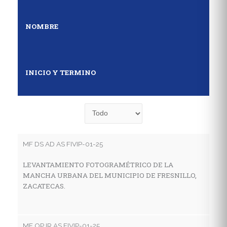
NOMBRE
INICIO Y TERMINO
MF DS AD AS FIVIP-01-25
MF
LEVANTAMIENTO FOTOGRAMÉTRICO DE LA
E
MANCHA URBANA DEL MUNICIPIO DE FRESNILLO,
D
ZACATECAS.
S
MF OP IR AS FIVIP-01-25
MF