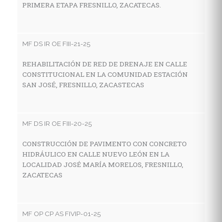
PRIMERA ETAPA FRESNILLO, ZACATECAS.
C
H
D
Z
MF DS IR OE FIII-21-25
REHABILITACIÓN DE RED DE DRENAJE EN CALLE
CONSTITUCIONAL EN LA COMUNIDAD ESTACIÓN
M
SAN JOSÉ, FRESNILLO, ZACASTECAS
P
S
P
MF DS IR OE FIII-20-25
Ø
AC
CONSTRUCCIÓN DE PAVIMENTO CON CONCRETO
HIDRÁULICO EN CALLE NUEVO LEÓN EN LA
LOCALIDAD JOSÉ MARÍA MORELOS, FRESNILLO,
ZACATECAS
MF
P
C
MF OP CP AS FIVIP-01-25
C