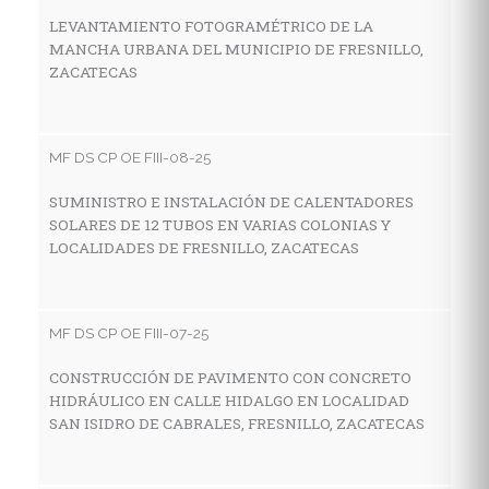
Z
LEVANTAMIENTO FOTOGRAMÉTRICO DE LA
MANCHA URBANA DEL MUNICIPIO DE FRESNILLO,
ZACATECAS
MF
C
MF DS CP OE FIII-08-25
A
M
SUMINISTRO E INSTALACIÓN DE CALENTADORES
SOLARES DE 12 TUBOS EN VARIAS COLONIAS Y
LOCALIDADES DE FRESNILLO, ZACATECAS
MF
C
MF DS CP OE FIII-07-25
D
A
CONSTRUCCIÓN DE PAVIMENTO CON CONCRETO
HIDRÁULICO EN CALLE HIDALGO EN LOCALIDAD
SAN ISIDRO DE CABRALES, FRESNILLO, ZACATECAS
MF