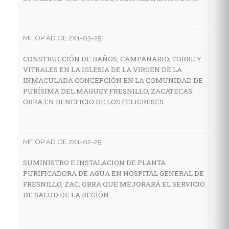
E
Z
MF OP AD OE 2X1-03-25
CONSTRUCCIÓN DE BAÑOS, CAMPANARIO, TORRE Y
MF
VITRALES EN LA IGLESIA DE LA VIRGEN DE LA
INMACULADA CONCEPCIÓN EN LA COMUNIDAD DE
A
PURÍSIMA DEL MAGUEY FRESNILLO, ZACATECAS.
E
OBRA EN BENEFICIO DE LOS FELIGRESES
N
MF OP AD OE 2X1-02-25
MF
SUMINISTRO E INSTALACION DE PLANTA
A
PURIFICADORA DE AGUA EN HOSPITAL GENERAL DE
C
FRESNILLO, ZAC. OBRA QUE MEJORARÁ EL SERVICIO
DE SALUD DE LA REGIÓN.
MF