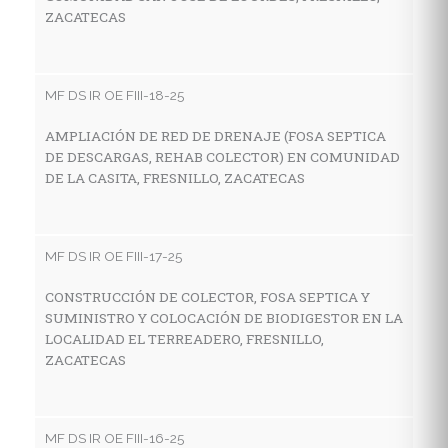
ZACATECAS
MF
R
G
MF DS IR OE FIII-18-25
V
AMPLIACIÓN DE RED DE DRENAJE (FOSA SEPTICA
DE DESCARGAS, REHAB COLECTOR) EN COMUNIDAD
DE LA CASITA, FRESNILLO, ZACATECAS
MF
C
H
MF DS IR OE FIII-17-25
L
CONSTRUCCIÓN DE COLECTOR, FOSA SEPTICA Y
SUMINISTRO Y COLOCACIÓN DE BIODIGESTOR EN LA
LOCALIDAD EL TERREADERO, FRESNILLO,
MF
ZACATECAS
C
H
C
MF DS IR OE FIII-16-25