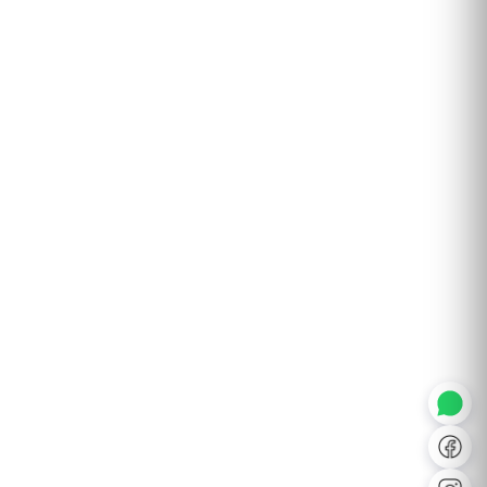
◐
A+
↔
U̲
Dx
❙❙