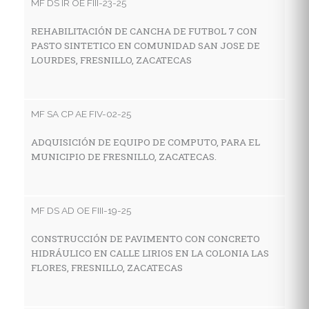
MF DS IR OE FIII-23-25
MF
REHABILITACIÓN DE CANCHA DE FUTBOL 7 CON
PASTO SINTETICO EN COMUNIDAD SAN JOSE DE
C
LOURDES, FRESNILLO, ZACATECAS
I
A
MF SA CP AE FIV-02-25
MF
ADQUISICIÓN DE EQUIPO DE COMPUTO, PARA EL
MUNICIPIO DE FRESNILLO, ZACATECAS.
C
D
Z
MF DS AD OE FIII-19-25
CONSTRUCCIÓN DE PAVIMENTO CON CONCRETO
MF
HIDRÁULICO EN CALLE LIRIOS EN LA COLONIA LAS
FLORES, FRESNILLO, ZACATECAS
C
C
I