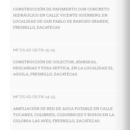
CONSTRUCCIÓN DE PAVIMENTO CON CONCRETO
HIDRÁULICO EN CALLE VICENTE GUERRERO, EN
MF
LOCALIDAD DE SAN PABLO DE RANCHO GRANDE,
FRESNILLO, ZACATECAS
C
A
C
F
MF DS AD OE FIII-15-25
CONSTRUCCIÓN DE COLECTOR, ATARGEAS,
DESCARGAS Y FOSA SEPTICA, EN LA LOCALIDAD EL
MF
AGUILA, FRESNILLO, ZACATECAS.
R
P
G
MF DS AD OE FIII-14-25
AMPLIACIÓN DE RED DE AGUA POTABLE EN CALLE
TUCANES, COLIBRIES, CODORNICES Y BUHOS EN LA
MF
COLONIA LAS AVES, FRESNILLO, ZACATECAS.
C