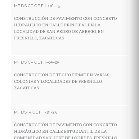
C
MF DS CP OE FIII-06-25
D
S
CONSTRUCCIÓN DE PAVIMENTO CON CONCRETO
HIDRÁULICO EN CALLE PRINCIPAL EN LA
LOCALIDAD DE SAN PEDRO DE ABREGO, EN
FRESNILLO, ZACATECAS
MF
R
G
MF DS CP OE FIII-05-25
L
F
CONSTRUCCIÓN DE TECHO FIRME EN VARIAS
COLONIAS Y LOCALIDADES DE FRESNILLO,
ZACATECAS
MF
C
MF DS IR OE FIII-19-25
H
L
CONSTRUCCIÓN DE PAVIMENTO CON CONCRETO
HIDRÁULICO EN CALLE ESTUDIANTIL DE LA
COMUNIDAD SAN JOSE DE LOURDES, FRESNILLO,