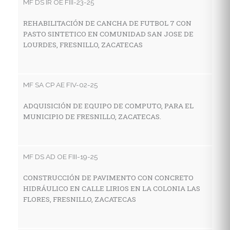
MF DS IR OE FIII-23-25
MF
REHABILITACIÓN DE CANCHA DE FUTBOL 7 CON
PASTO SINTETICO EN COMUNIDAD SAN JOSE DE
C
LOURDES, FRESNILLO, ZACATECAS
I
A
MF SA CP AE FIV-02-25
MF
ADQUISICIÓN DE EQUIPO DE COMPUTO, PARA EL
MUNICIPIO DE FRESNILLO, ZACATECAS.
C
D
Z
MF DS AD OE FIII-19-25
CONSTRUCCIÓN DE PAVIMENTO CON CONCRETO
MF
HIDRÁULICO EN CALLE LIRIOS EN LA COLONIA LAS
FLORES, FRESNILLO, ZACATECAS
C
C
I