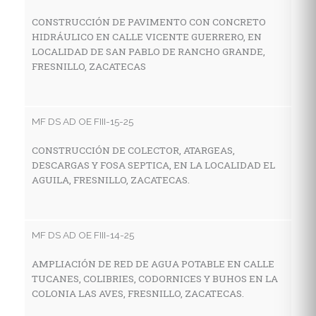
CONSTRUCCIÓN DE PAVIMENTO CON CONCRETO
HIDRÁULICO EN CALLE VICENTE GUERRERO, EN
MF
LOCALIDAD DE SAN PABLO DE RANCHO GRANDE,
FRESNILLO, ZACATECAS
C
A
C
F
MF DS AD OE FIII-15-25
CONSTRUCCIÓN DE COLECTOR, ATARGEAS,
DESCARGAS Y FOSA SEPTICA, EN LA LOCALIDAD EL
MF
AGUILA, FRESNILLO, ZACATECAS.
R
P
G
MF DS AD OE FIII-14-25
AMPLIACIÓN DE RED DE AGUA POTABLE EN CALLE
TUCANES, COLIBRIES, CODORNICES Y BUHOS EN LA
MF
COLONIA LAS AVES, FRESNILLO, ZACATECAS.
C