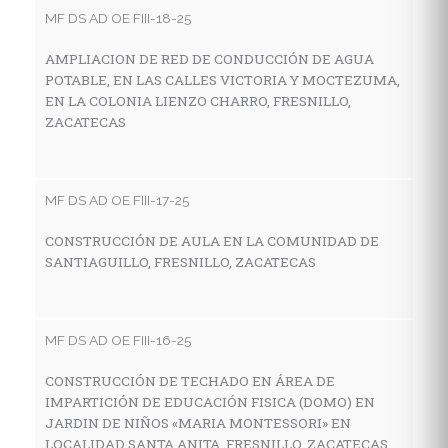
MF DS AD OE FIII-18-25
AMPLIACION DE RED DE CONDUCCIÓN DE AGUA
MF
POTABLE, EN LAS CALLES VICTORIA Y MOCTEZUMA,
EN LA COLONIA LIENZO CHARRO, FRESNILLO,
C
ZACATECAS
I
E
M
Z
MF DS AD OE FIII-17-25
CONSTRUCCIÓN DE AULA EN LA COMUNIDAD DE
SANTIAGUILLO, FRESNILLO, ZACATECAS
MF
C
H
MF DS AD OE FIII-16-25
C
CONSTRUCCIÓN DE TECHADO EN ÁREA DE
IMPARTICIÓN DE EDUCACIÓN FISICA (DOMO) EN
JARDIN DE NIÑOS «MARIA MONTESSORI» EN
MF
LOCALIDAD SANTA ANITA, FRESNILLO, ZACATECAS