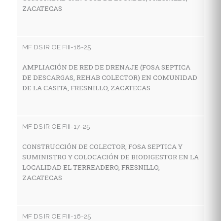
ZACATECAS
MF
R
G
MF DS IR OE FIII-18-25
V
AMPLIACIÓN DE RED DE DRENAJE (FOSA SEPTICA
DE DESCARGAS, REHAB COLECTOR) EN COMUNIDAD
DE LA CASITA, FRESNILLO, ZACATECAS
MF
C
H
MF DS IR OE FIII-17-25
L
CONSTRUCCIÓN DE COLECTOR, FOSA SEPTICA Y
SUMINISTRO Y COLOCACIÓN DE BIODIGESTOR EN LA
LOCALIDAD EL TERREADERO, FRESNILLO,
MF
ZACATECAS
C
H
C
MF DS IR OE FIII-16-25