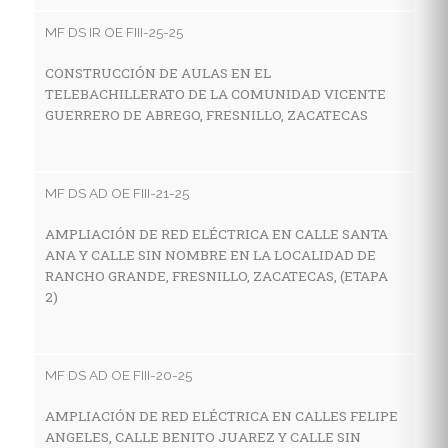
V
MF DS IR OE FIII-25-25
LA
F
CONSTRUCCIÓN DE AULAS EN EL
TELEBACHILLERATO DE LA COMUNIDAD VICENTE
GUERRERO DE ABREGO, FRESNILLO, ZACATECAS
MF
C
MF DS AD OE FIII-21-25
I
E
AMPLIACIÓN DE RED ELÉCTRICA EN CALLE SANTA
L
ANA Y CALLE SIN NOMBRE EN LA LOCALIDAD DE
Z
RANCHO GRANDE, FRESNILLO, ZACATECAS, (ETAPA
2)
MF
MF DS AD OE FIII-20-25
C
I
AMPLIACIÓN DE RED ELÉCTRICA EN CALLES FELIPE
E
ANGELES, CALLE BENITO JUAREZ Y CALLE SIN
LO