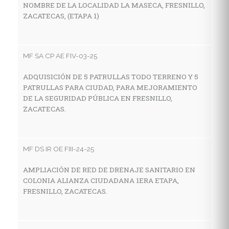
NOMBRE DE LA LOCALIDAD LA MASECA, FRESNILLO,
Z
ZACATECAS, (ETAPA 1)
MF
MF SA CP AE FIV-03-25
C
ADQUISICIÓN DE 5 PATRULLAS TODO TERRENO Y 5
I
PATRULLAS PARA CIUDAD, PARA MEJORAMIENTO
E
DE LA SEGURIDAD PÚBLICA EN FRESNILLO,
M
ZACATECAS.
Z
MF DS IR OE FIII-24-25
MF
AMPLIACIÓN DE RED DE DRENAJE SANITARIO EN
C
COLONIA ALIANZA CIUDADANA 1ERA ETAPA,
I
FRESNILLO, ZACATECAS.
E
L