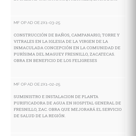
E
Z
MF OP AD OE 2X1-03-25
CONSTRUCCIÓN DE BAÑOS, CAMPANARIO, TORRE Y
MF
VITRALES EN LA IGLESIA DE LA VIRGEN DE LA
INMACULADA CONCEPCIÓN EN LA COMUNIDAD DE
A
PURÍSIMA DEL MAGUEY FRESNILLO, ZACATECAS.
E
OBRA EN BENEFICIO DE LOS FELIGRESES
N
MF OP AD OE 2X1-02-25
MF
SUMINISTRO E INSTALACION DE PLANTA
A
PURIFICADORA DE AGUA EN HOSPITAL GENERAL DE
C
FRESNILLO, ZAC. OBRA QUE MEJORARÁ EL SERVICIO
DE SALUD DE LA REGIÓN.
MF