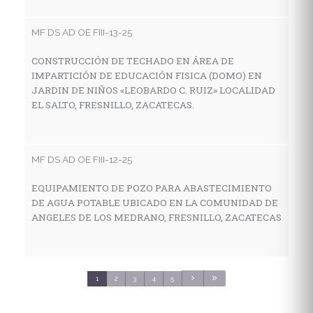
I
E
MF DS AD OE FIII-13-25
E
S
CONSTRUCCIÓN DE TECHADO EN ÁREA DE
IMPARTICIÓN DE EDUCACIÓN FISICA (DOMO) EN
JARDIN DE NIÑOS «LEOBARDO C. RUIZ» LOCALIDAD
EL SALTO, FRESNILLO, ZACATECAS.
MF
C
E
MF DS AD OE FIII-12-25
C
S
EQUIPAMIENTO DE POZO PARA ABASTECIMIENTO
DE AGUA POTABLE UBICADO EN LA COMUNIDAD DE
ANGELES DE LOS MEDRANO, FRESNILLO, ZACATECAS
MF
C
S
1
2
3
4
5
3
C