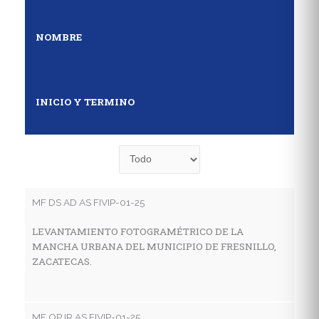
NOMBRE
INICIO Y TERMINO
MF DS AD AS FIVIP-01-25
MF
LEVANTAMIENTO FOTOGRAMÉTRICO DE LA
E
MANCHA URBANA DEL MUNICIPIO DE FRESNILLO,
D
ZACATECAS.
S
MF OP IR AS FIVIP-01-25
MF