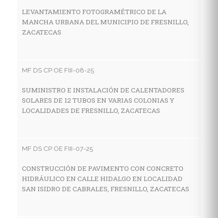
Z
LEVANTAMIENTO FOTOGRAMÉTRICO DE LA
MANCHA URBANA DEL MUNICIPIO DE FRESNILLO,
ZACATECAS
MF
C
MF DS CP OE FIII-08-25
A
M
SUMINISTRO E INSTALACIÓN DE CALENTADORES
SOLARES DE 12 TUBOS EN VARIAS COLONIAS Y
LOCALIDADES DE FRESNILLO, ZACATECAS
MF
C
MF DS CP OE FIII-07-25
D
A
CONSTRUCCIÓN DE PAVIMENTO CON CONCRETO
HIDRÁULICO EN CALLE HIDALGO EN LOCALIDAD
SAN ISIDRO DE CABRALES, FRESNILLO, ZACATECAS
MF