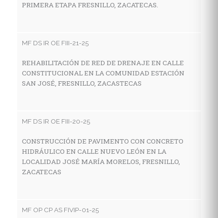
PRIMERA ETAPA FRESNILLO, ZACATECAS.
C
H
D
Z
MF DS IR OE FIII-21-25
REHABILITACIÓN DE RED DE DRENAJE EN CALLE
CONSTITUCIONAL EN LA COMUNIDAD ESTACIÓN
M
SAN JOSÉ, FRESNILLO, ZACASTECAS
P
S
P
MF DS IR OE FIII-20-25
Ø
AC
CONSTRUCCIÓN DE PAVIMENTO CON CONCRETO
HIDRÁULICO EN CALLE NUEVO LEÓN EN LA
LOCALIDAD JOSÉ MARÍA MORELOS, FRESNILLO,
ZACATECAS
MF
P
C
MF OP CP AS FIVIP-01-25
C