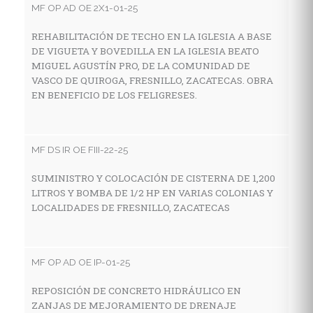
MF OP AD OE 2X1-01-25
A
C
REHABILITACIÓN DE TECHO EN LA IGLESIA A BASE
F
DE VIGUETA Y BOVEDILLA EN LA IGLESIA BEATO
MIGUEL AGUSTÍN PRO, DE LA COMUNIDAD DE
VASCO DE QUIROGA, FRESNILLO, ZACATECAS. OBRA
EN BENEFICIO DE LOS FELIGRESES.
MF
A
C
MF DS IR OE FIII-22-25
SUMINISTRO Y COLOCACIÓN DE CISTERNA DE 1,200
LITROS Y BOMBA DE 1/2 HP EN VARIAS COLONIAS Y
MF
LOCALIDADES DE FRESNILLO, ZACATECAS
R
F
MF OP AD OE IP-01-25
REPOSICIÓN DE CONCRETO HIDRÁULICO EN
MF
ZANJAS DE MEJORAMIENTO DE DRENAJE