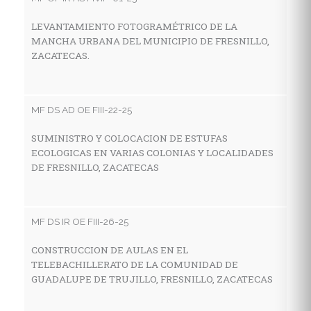
LEVANTAMIENTO FOTOGRAMÉTRICO DE LA
C
MANCHA URBANA DEL MUNICIPIO DE FRESNILLO,
T
ZACATECAS.
S
MF DS AD OE FIII-22-25
MF
SUMINISTRO Y COLOCACION DE ESTUFAS
C
ECOLOGICAS EN VARIAS COLONIAS Y LOCALIDADES
A
DE FRESNILLO, ZACATECAS
C
F
MF DS IR OE FIII-26-25
MF
CONSTRUCCION DE AULAS EN EL
TELEBACHILLERATO DE LA COMUNIDAD DE
M
GUADALUPE DE TRUJILLO, FRESNILLO, ZACATECAS
G
M
D