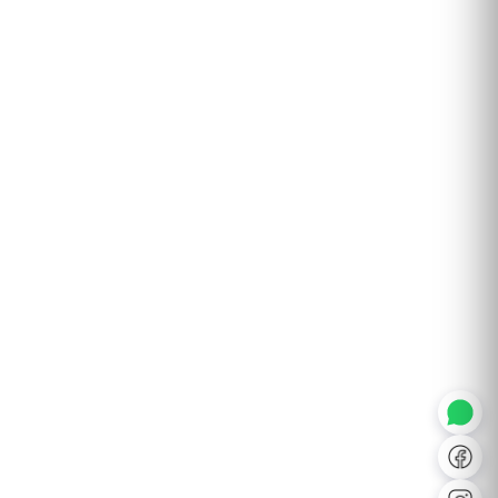
◐
A+
↔
U̲
Dx
❙❙