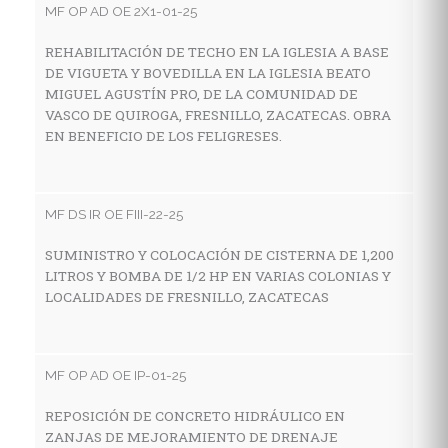
MF OP AD OE 2X1-01-25
A
C
REHABILITACIÓN DE TECHO EN LA IGLESIA A BASE
F
DE VIGUETA Y BOVEDILLA EN LA IGLESIA BEATO
MIGUEL AGUSTÍN PRO, DE LA COMUNIDAD DE
VASCO DE QUIROGA, FRESNILLO, ZACATECAS. OBRA
EN BENEFICIO DE LOS FELIGRESES.
MF
A
C
MF DS IR OE FIII-22-25
SUMINISTRO Y COLOCACIÓN DE CISTERNA DE 1,200
LITROS Y BOMBA DE 1/2 HP EN VARIAS COLONIAS Y
MF
LOCALIDADES DE FRESNILLO, ZACATECAS
R
F
MF OP AD OE IP-01-25
REPOSICIÓN DE CONCRETO HIDRÁULICO EN
MF
ZANJAS DE MEJORAMIENTO DE DRENAJE