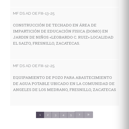
I
E
MF DS AD OE FIII-13-25
E
S
CONSTRUCCIÓN DE TECHADO EN ÁREA DE
IMPARTICIÓN DE EDUCACIÓN FISICA (DOMO) EN
JARDIN DE NIÑOS «LEOBARDO C. RUIZ» LOCALIDAD
EL SALTO, FRESNILLO, ZACATECAS.
MF
C
E
MF DS AD OE FIII-12-25
C
S
EQUIPAMIENTO DE POZO PARA ABASTECIMIENTO
DE AGUA POTABLE UBICADO EN LA COMUNIDAD DE
ANGELES DE LOS MEDRANO, FRESNILLO, ZACATECAS
MF
C
S
1
2
3
4
5
3
C