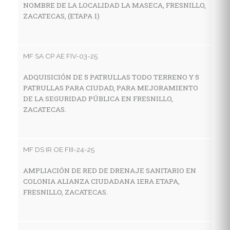
NOMBRE DE LA LOCALIDAD LA MASECA, FRESNILLO,
Z
ZACATECAS, (ETAPA 1)
MF
MF SA CP AE FIV-03-25
C
ADQUISICIÓN DE 5 PATRULLAS TODO TERRENO Y 5
I
PATRULLAS PARA CIUDAD, PARA MEJORAMIENTO
E
DE LA SEGURIDAD PÚBLICA EN FRESNILLO,
M
ZACATECAS.
Z
MF DS IR OE FIII-24-25
MF
AMPLIACIÓN DE RED DE DRENAJE SANITARIO EN
C
COLONIA ALIANZA CIUDADANA 1ERA ETAPA,
I
FRESNILLO, ZACATECAS.
E
L