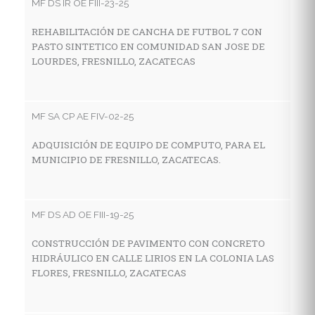
MF DS IR OE FIII-23-25
MF
REHABILITACIÓN DE CANCHA DE FUTBOL 7 CON
PASTO SINTETICO EN COMUNIDAD SAN JOSE DE
C
LOURDES, FRESNILLO, ZACATECAS
I
A
MF SA CP AE FIV-02-25
MF
ADQUISICIÓN DE EQUIPO DE COMPUTO, PARA EL
MUNICIPIO DE FRESNILLO, ZACATECAS.
C
D
Z
MF DS AD OE FIII-19-25
CONSTRUCCIÓN DE PAVIMENTO CON CONCRETO
MF
HIDRÁULICO EN CALLE LIRIOS EN LA COLONIA LAS
FLORES, FRESNILLO, ZACATECAS
C
C
I