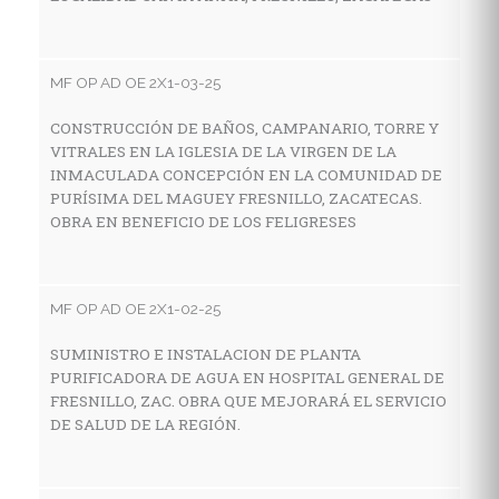
E
Z
MF OP AD OE 2X1-03-25
CONSTRUCCIÓN DE BAÑOS, CAMPANARIO, TORRE Y
MF
VITRALES EN LA IGLESIA DE LA VIRGEN DE LA
INMACULADA CONCEPCIÓN EN LA COMUNIDAD DE
A
PURÍSIMA DEL MAGUEY FRESNILLO, ZACATECAS.
E
OBRA EN BENEFICIO DE LOS FELIGRESES
N
MF OP AD OE 2X1-02-25
MF
SUMINISTRO E INSTALACION DE PLANTA
A
PURIFICADORA DE AGUA EN HOSPITAL GENERAL DE
C
FRESNILLO, ZAC. OBRA QUE MEJORARÁ EL SERVICIO
DE SALUD DE LA REGIÓN.
MF