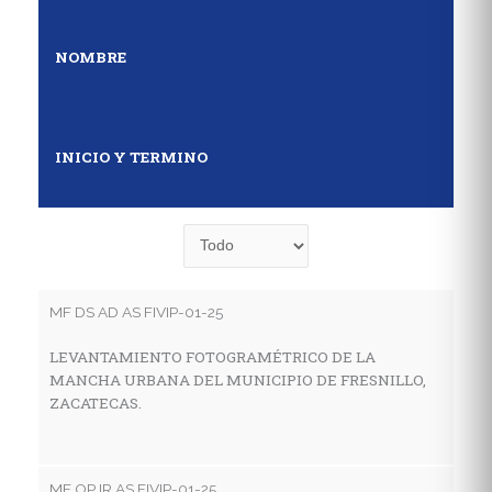
NOMBRE
INICIO Y TERMINO
MF DS AD AS FIVIP-01-25
MF
LEVANTAMIENTO FOTOGRAMÉTRICO DE LA
E
MANCHA URBANA DEL MUNICIPIO DE FRESNILLO,
D
ZACATECAS.
S
MF OP IR AS FIVIP-01-25
MF