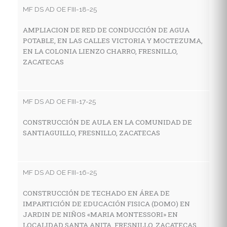
MF DS AD OE FIII-18-25
AMPLIACION DE RED DE CONDUCCIÓN DE AGUA
MF
POTABLE, EN LAS CALLES VICTORIA Y MOCTEZUMA,
EN LA COLONIA LIENZO CHARRO, FRESNILLO,
C
ZACATECAS
I
E
M
Z
MF DS AD OE FIII-17-25
CONSTRUCCIÓN DE AULA EN LA COMUNIDAD DE
SANTIAGUILLO, FRESNILLO, ZACATECAS
MF
C
H
MF DS AD OE FIII-16-25
C
CONSTRUCCIÓN DE TECHADO EN ÁREA DE
IMPARTICIÓN DE EDUCACIÓN FISICA (DOMO) EN
JARDIN DE NIÑOS «MARIA MONTESSORI» EN
MF
LOCALIDAD SANTA ANITA, FRESNILLO, ZACATECAS