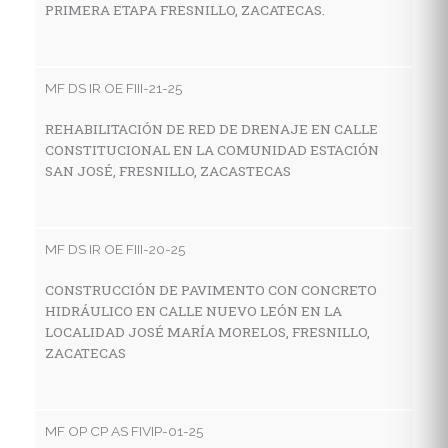
PRIMERA ETAPA FRESNILLO, ZACATECAS.
C
H
D
Z
MF DS IR OE FIII-21-25
REHABILITACIÓN DE RED DE DRENAJE EN CALLE
CONSTITUCIONAL EN LA COMUNIDAD ESTACIÓN
M
SAN JOSÉ, FRESNILLO, ZACASTECAS
P
S
P
MF DS IR OE FIII-20-25
Ø
AC
CONSTRUCCIÓN DE PAVIMENTO CON CONCRETO
HIDRÁULICO EN CALLE NUEVO LEÓN EN LA
LOCALIDAD JOSÉ MARÍA MORELOS, FRESNILLO,
ZACATECAS
MF
P
C
MF OP CP AS FIVIP-01-25
C