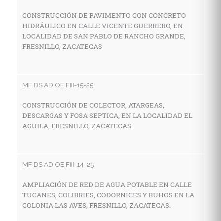
CONSTRUCCIÓN DE PAVIMENTO CON CONCRETO
HIDRÁULICO EN CALLE VICENTE GUERRERO, EN
MF
LOCALIDAD DE SAN PABLO DE RANCHO GRANDE,
FRESNILLO, ZACATECAS
C
A
C
F
MF DS AD OE FIII-15-25
CONSTRUCCIÓN DE COLECTOR, ATARGEAS,
DESCARGAS Y FOSA SEPTICA, EN LA LOCALIDAD EL
MF
AGUILA, FRESNILLO, ZACATECAS.
R
P
G
MF DS AD OE FIII-14-25
AMPLIACIÓN DE RED DE AGUA POTABLE EN CALLE
TUCANES, COLIBRIES, CODORNICES Y BUHOS EN LA
MF
COLONIA LAS AVES, FRESNILLO, ZACATECAS.
C