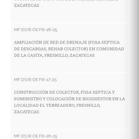
ZACATECAS
MF
R
G
MF DS IR OE FIII-18-25
V
AMPLIACIÓN DE RED DE DRENAJE (FOSA SEPTICA
DE DESCARGAS, REHAB COLECTOR) EN COMUNIDAD
DE LA CASITA, FRESNILLO, ZACATECAS
MF
C
H
MF DS IR OE FIII-17-25
L
CONSTRUCCIÓN DE COLECTOR, FOSA SEPTICA Y
SUMINISTRO Y COLOCACIÓN DE BIODIGESTOR EN LA
LOCALIDAD EL TERREADERO, FRESNILLO,
MF
ZACATECAS
C
H
C
MF DS IR OE FIII-16-25