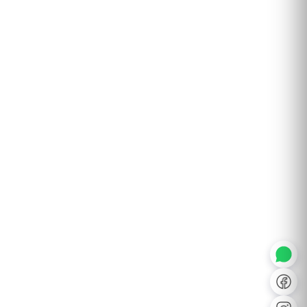
◐
A+
↔
U̲
Dx
❙❙