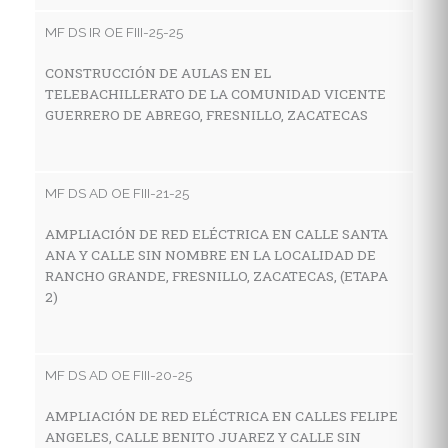
V
MF DS IR OE FIII-25-25
LA
F
CONSTRUCCIÓN DE AULAS EN EL
TELEBACHILLERATO DE LA COMUNIDAD VICENTE
GUERRERO DE ABREGO, FRESNILLO, ZACATECAS
MF
C
MF DS AD OE FIII-21-25
I
E
AMPLIACIÓN DE RED ELÉCTRICA EN CALLE SANTA
L
ANA Y CALLE SIN NOMBRE EN LA LOCALIDAD DE
Z
RANCHO GRANDE, FRESNILLO, ZACATECAS, (ETAPA
2)
MF
MF DS AD OE FIII-20-25
C
I
AMPLIACIÓN DE RED ELÉCTRICA EN CALLES FELIPE
E
ANGELES, CALLE BENITO JUAREZ Y CALLE SIN
LO