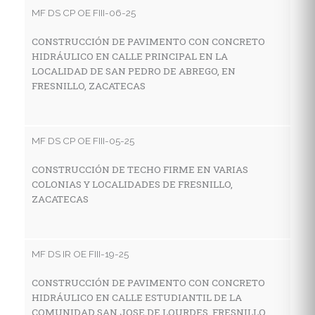
C
MF DS CP OE FIII-06-25
D
S
CONSTRUCCIÓN DE PAVIMENTO CON CONCRETO
HIDRÁULICO EN CALLE PRINCIPAL EN LA
LOCALIDAD DE SAN PEDRO DE ABREGO, EN
FRESNILLO, ZACATECAS
MF
R
G
MF DS CP OE FIII-05-25
L
F
CONSTRUCCIÓN DE TECHO FIRME EN VARIAS
COLONIAS Y LOCALIDADES DE FRESNILLO,
ZACATECAS
MF
C
MF DS IR OE FIII-19-25
H
L
CONSTRUCCIÓN DE PAVIMENTO CON CONCRETO
HIDRÁULICO EN CALLE ESTUDIANTIL DE LA
COMUNIDAD SAN JOSE DE LOURDES, FRESNILLO,