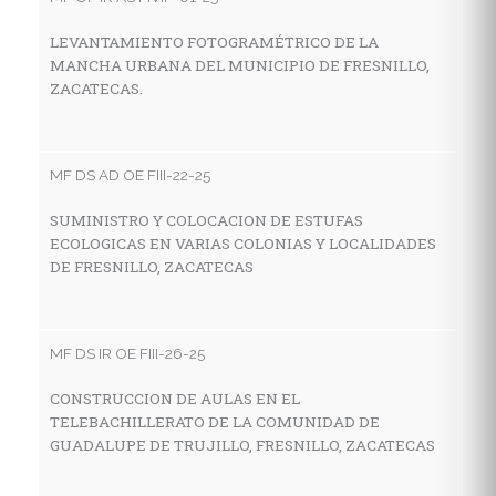
LEVANTAMIENTO FOTOGRAMÉTRICO DE LA
C
MANCHA URBANA DEL MUNICIPIO DE FRESNILLO,
T
ZACATECAS.
S
MF DS AD OE FIII-22-25
MF
SUMINISTRO Y COLOCACION DE ESTUFAS
C
ECOLOGICAS EN VARIAS COLONIAS Y LOCALIDADES
A
DE FRESNILLO, ZACATECAS
C
F
MF DS IR OE FIII-26-25
MF
CONSTRUCCION DE AULAS EN EL
TELEBACHILLERATO DE LA COMUNIDAD DE
M
GUADALUPE DE TRUJILLO, FRESNILLO, ZACATECAS
G
M
D