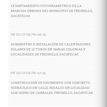
Z
LEVANTAMIENTO FOTOGRAMÉTRICO DE LA
MANCHA URBANA DEL MUNICIPIO DE FRESNILLO,
ZACATECAS
MF
C
MF DS CP OE FIII-08-25
A
M
SUMINISTRO E INSTALACIÓN DE CALENTADORES
SOLARES DE 12 TUBOS EN VARIAS COLONIAS Y
LOCALIDADES DE FRESNILLO, ZACATECAS
MF
C
MF DS CP OE FIII-07-25
D
A
CONSTRUCCIÓN DE PAVIMENTO CON CONCRETO
HIDRÁULICO EN CALLE HIDALGO EN LOCALIDAD
SAN ISIDRO DE CABRALES, FRESNILLO, ZACATECAS
MF