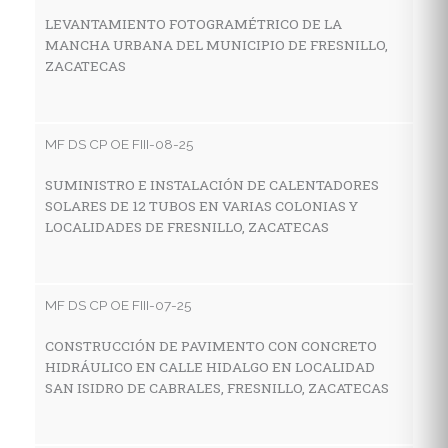
Z
LEVANTAMIENTO FOTOGRAMÉTRICO DE LA
MANCHA URBANA DEL MUNICIPIO DE FRESNILLO,
ZACATECAS
MF
C
MF DS CP OE FIII-08-25
A
M
SUMINISTRO E INSTALACIÓN DE CALENTADORES
SOLARES DE 12 TUBOS EN VARIAS COLONIAS Y
LOCALIDADES DE FRESNILLO, ZACATECAS
MF
C
MF DS CP OE FIII-07-25
D
A
CONSTRUCCIÓN DE PAVIMENTO CON CONCRETO
HIDRÁULICO EN CALLE HIDALGO EN LOCALIDAD
SAN ISIDRO DE CABRALES, FRESNILLO, ZACATECAS
MF