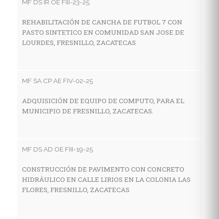
MF DS IR OE FIII-23-25
MF
REHABILITACIÓN DE CANCHA DE FUTBOL 7 CON
PASTO SINTETICO EN COMUNIDAD SAN JOSE DE
C
LOURDES, FRESNILLO, ZACATECAS
I
A
MF SA CP AE FIV-02-25
MF
ADQUISICIÓN DE EQUIPO DE COMPUTO, PARA EL
MUNICIPIO DE FRESNILLO, ZACATECAS.
C
D
Z
MF DS AD OE FIII-19-25
CONSTRUCCIÓN DE PAVIMENTO CON CONCRETO
MF
HIDRÁULICO EN CALLE LIRIOS EN LA COLONIA LAS
FLORES, FRESNILLO, ZACATECAS
C
C
I