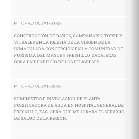
E
Z
MF OP AD OE 2X1-03-25
CONSTRUCCIÓN DE BAÑOS, CAMPANARIO, TORRE Y
MF
VITRALES EN LA IGLESIA DE LA VIRGEN DE LA
INMACULADA CONCEPCIÓN EN LA COMUNIDAD DE
A
PURÍSIMA DEL MAGUEY FRESNILLO, ZACATECAS.
E
OBRA EN BENEFICIO DE LOS FELIGRESES
N
MF OP AD OE 2X1-02-25
MF
SUMINISTRO E INSTALACION DE PLANTA
A
PURIFICADORA DE AGUA EN HOSPITAL GENERAL DE
C
FRESNILLO, ZAC. OBRA QUE MEJORARÁ EL SERVICIO
DE SALUD DE LA REGIÓN.
MF