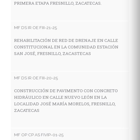
PRIMERA ETAPA FRESNILLO, ZACATECAS.
C
H
D
Z
MF DS IR OE FIII-21-25
REHABILITACIÓN DE RED DE DRENAJE EN CALLE
CONSTITUCIONAL EN LA COMUNIDAD ESTACIÓN
M
SAN JOSÉ, FRESNILLO, ZACASTECAS
P
S
P
MF DS IR OE FIII-20-25
Ø
AC
CONSTRUCCIÓN DE PAVIMENTO CON CONCRETO
HIDRÁULICO EN CALLE NUEVO LEÓN EN LA
LOCALIDAD JOSÉ MARÍA MORELOS, FRESNILLO,
ZACATECAS
MF
P
C
MF OP CP AS FIVIP-01-25
C