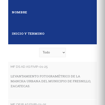
NOMBRE
INICIO Y TERMINO
MF DS AD AS FIVIP-01-25
MF
LEVANTAMIENTO FOTOGRAMÉTRICO DE LA
E
MANCHA URBANA DEL MUNICIPIO DE FRESNILLO,
D
ZACATECAS.
S
MF OP IR AS FIVIP-01-25
MF