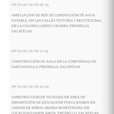
MF DS AD OE FIII-18-25
AMPLIACION DE RED DE CONDUCCIÓN DE AGUA
MF
POTABLE, EN LAS CALLES VICTORIA Y MOCTEZUMA,
EN LA COLONIA LIENZO CHARRO, FRESNILLO,
C
ZACATECAS
I
E
M
Z
MF DS AD OE FIII-17-25
CONSTRUCCIÓN DE AULA EN LA COMUNIDAD DE
SANTIAGUILLO, FRESNILLO, ZACATECAS
MF
C
H
MF DS AD OE FIII-16-25
C
CONSTRUCCIÓN DE TECHADO EN ÁREA DE
IMPARTICIÓN DE EDUCACIÓN FISICA (DOMO) EN
JARDIN DE NIÑOS «MARIA MONTESSORI» EN
MF
LOCALIDAD SANTA ANITA, FRESNILLO, ZACATECAS