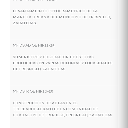
LEVANTAMIENTO FOTOGRAMÉTRICO DE LA
C
MANCHA URBANA DEL MUNICIPIO DE FRESNILLO,
T
ZACATECAS.
S
MF DS AD OE FIII-22-25
MF
SUMINISTRO Y COLOCACION DE ESTUFAS
C
ECOLOGICAS EN VARIAS COLONIAS Y LOCALIDADES
A
DE FRESNILLO, ZACATECAS
C
F
MF DS IR OE FIII-26-25
MF
CONSTRUCCION DE AULAS EN EL
TELEBACHILLERATO DE LA COMUNIDAD DE
M
GUADALUPE DE TRUJILLO, FRESNILLO, ZACATECAS
G
M
D