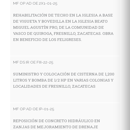
MF OP AD OE 2X1-01-25
A
C
REHABILITACIÓN DE TECHO EN LA IGLESIA A BASE
F
DE VIGUETA Y BOVEDILLA EN LA IGLESIA BEATO
MIGUEL AGUSTÍN PRO, DE LA COMUNIDAD DE
VASCO DE QUIROGA, FRESNILLO, ZACATECAS. OBRA
EN BENEFICIO DE LOS FELIGRESES.
MF
A
C
MF DS IR OE FIII-22-25
SUMINISTRO Y COLOCACIÓN DE CISTERNA DE 1,200
LITROS Y BOMBA DE 1/2 HP EN VARIAS COLONIAS Y
MF
LOCALIDADES DE FRESNILLO, ZACATECAS
R
F
MF OP AD OE IP-01-25
REPOSICIÓN DE CONCRETO HIDRÁULICO EN
MF
ZANJAS DE MEJORAMIENTO DE DRENAJE