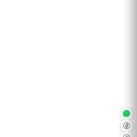
◐
A+
↔
U̲
Dx
❙❙