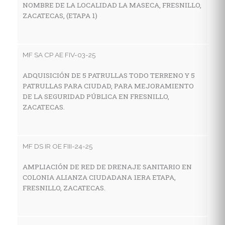
NOMBRE DE LA LOCALIDAD LA MASECA, FRESNILLO,
Z
ZACATECAS, (ETAPA 1)
MF
MF SA CP AE FIV-03-25
C
ADQUISICIÓN DE 5 PATRULLAS TODO TERRENO Y 5
I
PATRULLAS PARA CIUDAD, PARA MEJORAMIENTO
E
DE LA SEGURIDAD PÚBLICA EN FRESNILLO,
M
ZACATECAS.
Z
MF DS IR OE FIII-24-25
MF
AMPLIACIÓN DE RED DE DRENAJE SANITARIO EN
C
COLONIA ALIANZA CIUDADANA 1ERA ETAPA,
I
FRESNILLO, ZACATECAS.
E
L