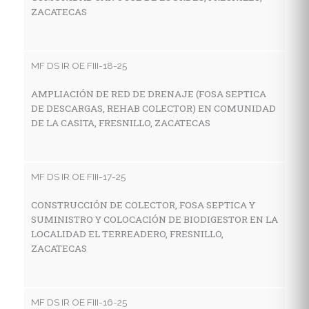
ZACATECAS
MF
R
G
MF DS IR OE FIII-18-25
V
AMPLIACIÓN DE RED DE DRENAJE (FOSA SEPTICA
DE DESCARGAS, REHAB COLECTOR) EN COMUNIDAD
DE LA CASITA, FRESNILLO, ZACATECAS
MF
C
H
MF DS IR OE FIII-17-25
L
CONSTRUCCIÓN DE COLECTOR, FOSA SEPTICA Y
SUMINISTRO Y COLOCACIÓN DE BIODIGESTOR EN LA
LOCALIDAD EL TERREADERO, FRESNILLO,
MF
ZACATECAS
C
H
C
MF DS IR OE FIII-16-25