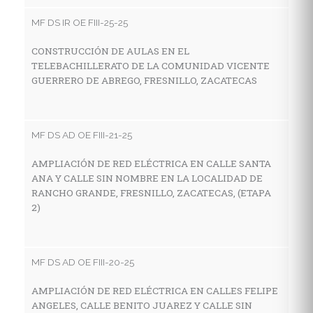
V
MF DS IR OE FIII-25-25
LA
F
CONSTRUCCIÓN DE AULAS EN EL
TELEBACHILLERATO DE LA COMUNIDAD VICENTE
GUERRERO DE ABREGO, FRESNILLO, ZACATECAS
MF
C
MF DS AD OE FIII-21-25
I
E
AMPLIACIÓN DE RED ELÉCTRICA EN CALLE SANTA
L
ANA Y CALLE SIN NOMBRE EN LA LOCALIDAD DE
Z
RANCHO GRANDE, FRESNILLO, ZACATECAS, (ETAPA
2)
MF
MF DS AD OE FIII-20-25
C
I
AMPLIACIÓN DE RED ELÉCTRICA EN CALLES FELIPE
E
ANGELES, CALLE BENITO JUAREZ Y CALLE SIN
LO