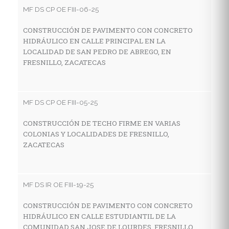
C
MF DS CP OE FIII-06-25
D
S
CONSTRUCCIÓN DE PAVIMENTO CON CONCRETO
HIDRÁULICO EN CALLE PRINCIPAL EN LA
LOCALIDAD DE SAN PEDRO DE ABREGO, EN
FRESNILLO, ZACATECAS
MF
R
G
MF DS CP OE FIII-05-25
L
F
CONSTRUCCIÓN DE TECHO FIRME EN VARIAS
COLONIAS Y LOCALIDADES DE FRESNILLO,
ZACATECAS
MF
C
MF DS IR OE FIII-19-25
H
L
CONSTRUCCIÓN DE PAVIMENTO CON CONCRETO
HIDRÁULICO EN CALLE ESTUDIANTIL DE LA
COMUNIDAD SAN JOSE DE LOURDES, FRESNILLO,