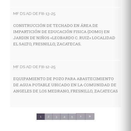
I
E
MF DS AD OE FIII-13-25
E
S
CONSTRUCCIÓN DE TECHADO EN ÁREA DE
IMPARTICIÓN DE EDUCACIÓN FISICA (DOMO) EN
JARDIN DE NIÑOS «LEOBARDO C. RUIZ» LOCALIDAD
EL SALTO, FRESNILLO, ZACATECAS.
MF
C
E
MF DS AD OE FIII-12-25
C
S
EQUIPAMIENTO DE POZO PARA ABASTECIMIENTO
DE AGUA POTABLE UBICADO EN LA COMUNIDAD DE
ANGELES DE LOS MEDRANO, FRESNILLO, ZACATECAS
MF
C
S
1
2
3
4
5
3
C