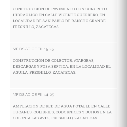
CONSTRUCCIÓN DE PAVIMENTO CON CONCRETO
HIDRÁULICO EN CALLE VICENTE GUERRERO, EN
MF
LOCALIDAD DE SAN PABLO DE RANCHO GRANDE,
FRESNILLO, ZACATECAS
C
A
C
F
MF DS AD OE FIII-15-25
CONSTRUCCIÓN DE COLECTOR, ATARGEAS,
DESCARGAS Y FOSA SEPTICA, EN LA LOCALIDAD EL
MF
AGUILA, FRESNILLO, ZACATECAS.
R
P
G
MF DS AD OE FIII-14-25
AMPLIACIÓN DE RED DE AGUA POTABLE EN CALLE
TUCANES, COLIBRIES, CODORNICES Y BUHOS EN LA
MF
COLONIA LAS AVES, FRESNILLO, ZACATECAS.
C