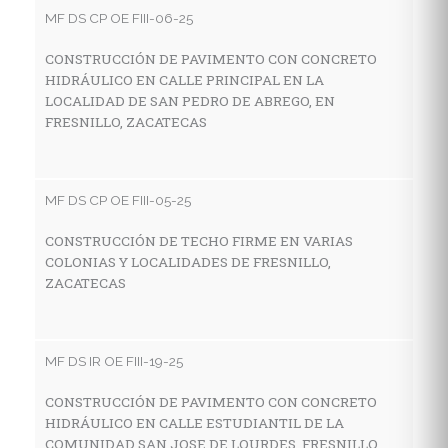
C
MF DS CP OE FIII-06-25
D
S
CONSTRUCCIÓN DE PAVIMENTO CON CONCRETO
HIDRÁULICO EN CALLE PRINCIPAL EN LA
LOCALIDAD DE SAN PEDRO DE ABREGO, EN
FRESNILLO, ZACATECAS
MF
R
G
MF DS CP OE FIII-05-25
L
F
CONSTRUCCIÓN DE TECHO FIRME EN VARIAS
COLONIAS Y LOCALIDADES DE FRESNILLO,
ZACATECAS
MF
C
MF DS IR OE FIII-19-25
H
L
CONSTRUCCIÓN DE PAVIMENTO CON CONCRETO
HIDRÁULICO EN CALLE ESTUDIANTIL DE LA
COMUNIDAD SAN JOSE DE LOURDES, FRESNILLO,