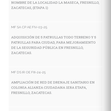
NOMBRE DE LA LOCALIDAD LA MASECA, FRESNILLO,
Z
ZACATECAS, (ETAPA 1)
MF
MF SA CP AE FIV-03-25
C
ADQUISICIÓN DE 5 PATRULLAS TODO TERRENO Y 5
I
PATRULLAS PARA CIUDAD, PARA MEJORAMIENTO
E
DE LA SEGURIDAD PÚBLICA EN FRESNILLO,
M
ZACATECAS.
Z
MF DS IR OE FIII-24-25
MF
AMPLIACIÓN DE RED DE DRENAJE SANITARIO EN
C
COLONIA ALIANZA CIUDADANA 1ERA ETAPA,
I
FRESNILLO, ZACATECAS.
E
L