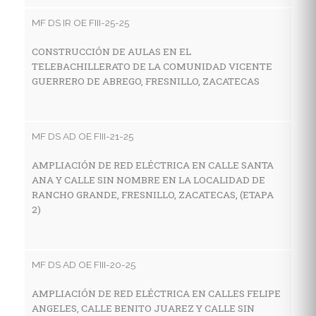
V
MF DS IR OE FIII-25-25
LA
F
CONSTRUCCIÓN DE AULAS EN EL
TELEBACHILLERATO DE LA COMUNIDAD VICENTE
GUERRERO DE ABREGO, FRESNILLO, ZACATECAS
MF
C
MF DS AD OE FIII-21-25
I
E
AMPLIACIÓN DE RED ELÉCTRICA EN CALLE SANTA
L
ANA Y CALLE SIN NOMBRE EN LA LOCALIDAD DE
Z
RANCHO GRANDE, FRESNILLO, ZACATECAS, (ETAPA
2)
MF
MF DS AD OE FIII-20-25
C
I
AMPLIACIÓN DE RED ELÉCTRICA EN CALLES FELIPE
E
ANGELES, CALLE BENITO JUAREZ Y CALLE SIN
LO