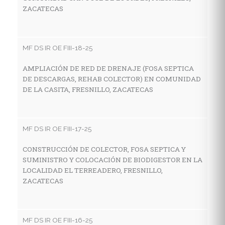
ZACATECAS
MF
R
G
MF DS IR OE FIII-18-25
V
AMPLIACIÓN DE RED DE DRENAJE (FOSA SEPTICA
DE DESCARGAS, REHAB COLECTOR) EN COMUNIDAD
DE LA CASITA, FRESNILLO, ZACATECAS
MF
C
H
MF DS IR OE FIII-17-25
L
CONSTRUCCIÓN DE COLECTOR, FOSA SEPTICA Y
SUMINISTRO Y COLOCACIÓN DE BIODIGESTOR EN LA
LOCALIDAD EL TERREADERO, FRESNILLO,
MF
ZACATECAS
C
H
C
MF DS IR OE FIII-16-25