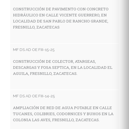
CONSTRUCCIÓN DE PAVIMENTO CON CONCRETO
HIDRÁULICO EN CALLE VICENTE GUERRERO, EN
MF
LOCALIDAD DE SAN PABLO DE RANCHO GRANDE,
FRESNILLO, ZACATECAS
C
A
C
F
MF DS AD OE FIII-15-25
CONSTRUCCIÓN DE COLECTOR, ATARGEAS,
DESCARGAS Y FOSA SEPTICA, EN LA LOCALIDAD EL
MF
AGUILA, FRESNILLO, ZACATECAS.
R
P
G
MF DS AD OE FIII-14-25
AMPLIACIÓN DE RED DE AGUA POTABLE EN CALLE
TUCANES, COLIBRIES, CODORNICES Y BUHOS EN LA
MF
COLONIA LAS AVES, FRESNILLO, ZACATECAS.
C