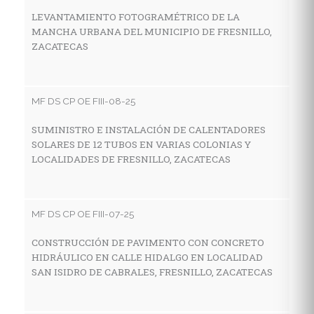
Z
LEVANTAMIENTO FOTOGRAMÉTRICO DE LA
MANCHA URBANA DEL MUNICIPIO DE FRESNILLO,
ZACATECAS
MF
C
MF DS CP OE FIII-08-25
A
M
SUMINISTRO E INSTALACIÓN DE CALENTADORES
SOLARES DE 12 TUBOS EN VARIAS COLONIAS Y
LOCALIDADES DE FRESNILLO, ZACATECAS
MF
C
MF DS CP OE FIII-07-25
D
A
CONSTRUCCIÓN DE PAVIMENTO CON CONCRETO
HIDRÁULICO EN CALLE HIDALGO EN LOCALIDAD
SAN ISIDRO DE CABRALES, FRESNILLO, ZACATECAS
MF