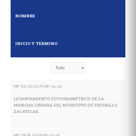
NOMBRE
INICIO Y TERMINO
MF DS AD AS FIVIP-01-25
MF
LEVANTAMIENTO FOTOGRAMÉTRICO DE LA
E
MANCHA URBANA DEL MUNICIPIO DE FRESNILLO,
D
ZACATECAS.
S
MF OP IR AS FIVIP-01-25
MF