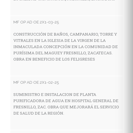
E
Z
MF OP AD OE 2X1-03-25
CONSTRUCCIÓN DE BAÑOS, CAMPANARIO, TORRE Y
MF
VITRALES EN LA IGLESIA DE LA VIRGEN DE LA
INMACULADA CONCEPCIÓN EN LA COMUNIDAD DE
A
PURÍSIMA DEL MAGUEY FRESNILLO, ZACATECAS.
E
OBRA EN BENEFICIO DE LOS FELIGRESES
N
MF OP AD OE 2X1-02-25
MF
SUMINISTRO E INSTALACION DE PLANTA
A
PURIFICADORA DE AGUA EN HOSPITAL GENERAL DE
C
FRESNILLO, ZAC. OBRA QUE MEJORARÁ EL SERVICIO
DE SALUD DE LA REGIÓN.
MF