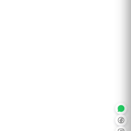
◐
A+
↔
U̲
Dx
❙❙