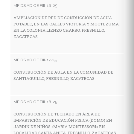
MF DS AD OE FIII-18-25
AMPLIACION DE RED DE CONDUCCIÓN DE AGUA
MF
POTABLE, EN LAS CALLES VICTORIA Y MOCTEZUMA,
EN LA COLONIA LIENZO CHARRO, FRESNILLO,
C
ZACATECAS
I
E
M
Z
MF DS AD OE FIII-17-25
CONSTRUCCIÓN DE AULA EN LA COMUNIDAD DE
SANTIAGUILLO, FRESNILLO, ZACATECAS
MF
C
H
MF DS AD OE FIII-16-25
C
CONSTRUCCIÓN DE TECHADO EN ÁREA DE
IMPARTICIÓN DE EDUCACIÓN FISICA (DOMO) EN
JARDIN DE NIÑOS «MARIA MONTESSORI» EN
MF
LOCALIDAD SANTA ANITA, FRESNILLO, ZACATECAS