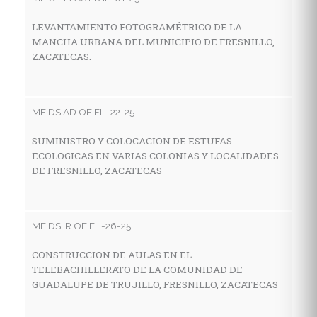
LEVANTAMIENTO FOTOGRAMÉTRICO DE LA
C
MANCHA URBANA DEL MUNICIPIO DE FRESNILLO,
T
ZACATECAS.
S
MF DS AD OE FIII-22-25
MF
SUMINISTRO Y COLOCACION DE ESTUFAS
C
ECOLOGICAS EN VARIAS COLONIAS Y LOCALIDADES
A
DE FRESNILLO, ZACATECAS
C
F
MF DS IR OE FIII-26-25
MF
CONSTRUCCION DE AULAS EN EL
TELEBACHILLERATO DE LA COMUNIDAD DE
M
GUADALUPE DE TRUJILLO, FRESNILLO, ZACATECAS
G
M
D