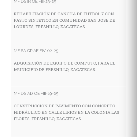
MF DS IR OE FIII-23-25
MF
REHABILITACIÓN DE CANCHA DE FUTBOL 7 CON
PASTO SINTETICO EN COMUNIDAD SAN JOSE DE
C
LOURDES, FRESNILLO, ZACATECAS
I
A
MF SA CP AE FIV-02-25
MF
ADQUISICIÓN DE EQUIPO DE COMPUTO, PARA EL
MUNICIPIO DE FRESNILLO, ZACATECAS.
C
D
Z
MF DS AD OE FIII-19-25
CONSTRUCCIÓN DE PAVIMENTO CON CONCRETO
MF
HIDRÁULICO EN CALLE LIRIOS EN LA COLONIA LAS
FLORES, FRESNILLO, ZACATECAS
C
C
I