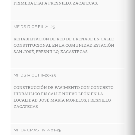
PRIMERA ETAPA FRESNILLO, ZACATECAS.
C
H
D
Z
MF DS IR OE FIII-21-25
REHABILITACIÓN DE RED DE DRENAJE EN CALLE
CONSTITUCIONAL EN LA COMUNIDAD ESTACIÓN
M
SAN JOSÉ, FRESNILLO, ZACASTECAS
P
S
P
MF DS IR OE FIII-20-25
Ø
AC
CONSTRUCCIÓN DE PAVIMENTO CON CONCRETO
HIDRÁULICO EN CALLE NUEVO LEÓN EN LA
LOCALIDAD JOSÉ MARÍA MORELOS, FRESNILLO,
ZACATECAS
MF
P
C
MF OP CP AS FIVIP-01-25
C