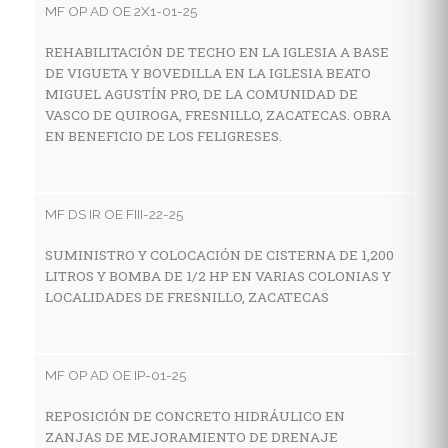
MF OP AD OE 2X1-01-25
A
C
REHABILITACIÓN DE TECHO EN LA IGLESIA A BASE
F
DE VIGUETA Y BOVEDILLA EN LA IGLESIA BEATO
MIGUEL AGUSTÍN PRO, DE LA COMUNIDAD DE
VASCO DE QUIROGA, FRESNILLO, ZACATECAS. OBRA
EN BENEFICIO DE LOS FELIGRESES.
MF
A
C
MF DS IR OE FIII-22-25
SUMINISTRO Y COLOCACIÓN DE CISTERNA DE 1,200
LITROS Y BOMBA DE 1/2 HP EN VARIAS COLONIAS Y
MF
LOCALIDADES DE FRESNILLO, ZACATECAS
R
F
MF OP AD OE IP-01-25
REPOSICIÓN DE CONCRETO HIDRÁULICO EN
MF
ZANJAS DE MEJORAMIENTO DE DRENAJE