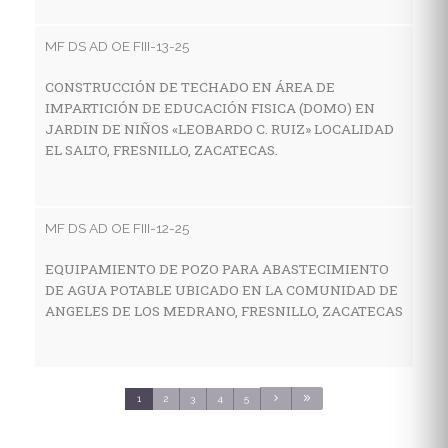
I
E
MF DS AD OE FIII-13-25
E
S
CONSTRUCCIÓN DE TECHADO EN ÁREA DE
IMPARTICIÓN DE EDUCACIÓN FISICA (DOMO) EN
JARDIN DE NIÑOS «LEOBARDO C. RUIZ» LOCALIDAD
EL SALTO, FRESNILLO, ZACATECAS.
MF
C
E
MF DS AD OE FIII-12-25
C
S
EQUIPAMIENTO DE POZO PARA ABASTECIMIENTO
DE AGUA POTABLE UBICADO EN LA COMUNIDAD DE
ANGELES DE LOS MEDRANO, FRESNILLO, ZACATECAS
MF
C
S
1
2
3
4
5
3
C